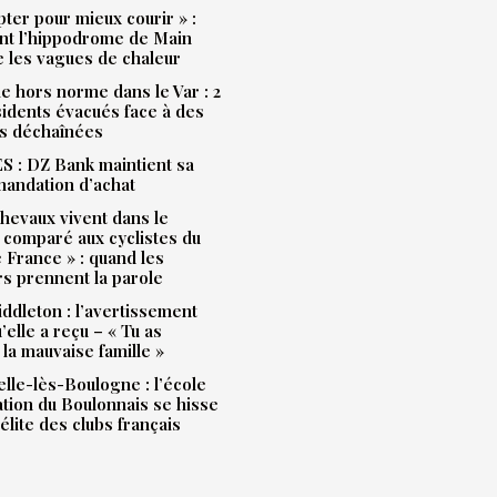
pter pour mieux courir » :
t l’hippodrome de Main
e les vagues de chaleur
e hors norme dans le Var : 2
idents évacués face à des
s déchaînées
 : DZ Bank maintient sa
andation d’achat
hevaux vivent dans le
 comparé aux cyclistes du
 France » : quand les
rs prennent la parole
ddleton : l’avertissement
’elle a reçu – « Tu as
la mauvaise famille »
lle-lès-Boulogne : l’école
ation du Boulonnais se hisse
’élite des clubs français