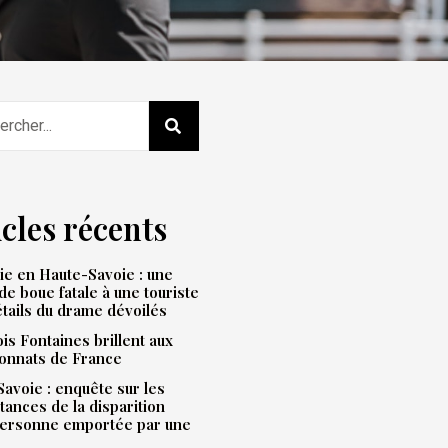
icles récents
e en Haute-Savoie : une
de boue fatale à une touriste
étails du drame dévoilés
is Fontaines brillent aux
onnats de France
avoie : enquête sur les
tances de la disparition
personne emportée par une