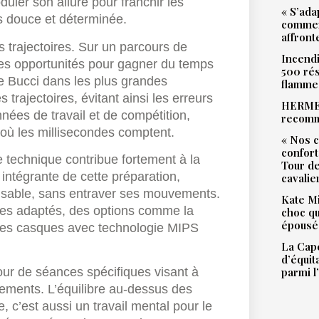
uler son allure pour franchir les
« S’ada
s douce et déterminée.
commen
affront
 trajectoires. Sur un parcours de
Incendi
des opportunités pour gagner du temps
500 rés
de Bucci dans les plus grandes
flamme
 trajectoires, évitant ainsi les erreurs
HERMES
nnées de travail et de compétition,
recomm
où les millisecondes comptent.
« Nos c
confort
pe technique contribue fortement à la
Tour de
 intégrante de cette préparation,
cavalie
pensable, sans entraver ses mouvements.
Kate Mi
les adaptés, des options comme la
choc qu
épousé 
des casques avec technologie MIPS
La Cape
d’équit
parmi l
our de séances spécifiques visant à
vements. L’équilibre au-dessus des
 c’est aussi un travail mental pour le