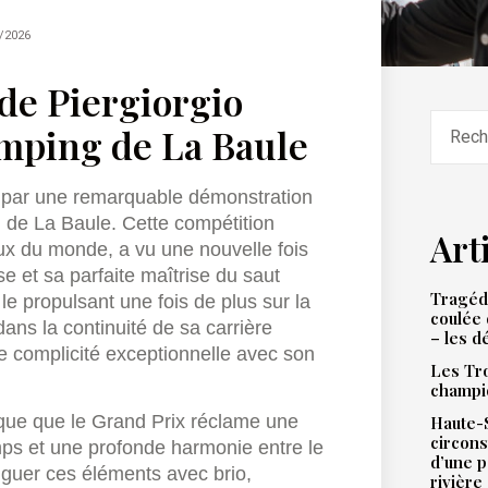
/2026
de Piergiorgio
umping de La Baule
e par une remarquable démonstration
g de La Baule. Cette compétition
Art
vaux du monde, a vu une nouvelle fois
se et sa parfaite maîtrise du saut
Tragédi
le propulsant une fois de plus sur la
coulée 
ans la continuité de sa carrière
– les d
e complicité exceptionnelle avec son
Les Tro
champi
que que le Grand Prix réclame une
Haute-S
circons
emps et une profonde harmonie entre le
d’une 
uguer ces éléments avec brio,
rivière