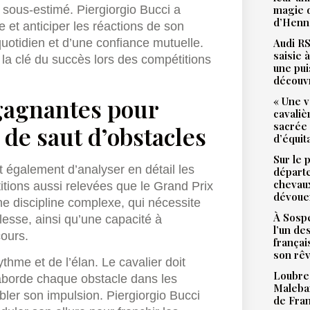
magie d
e sous-estimé. Piergiorgio Bucci a
d’Henne
et anticiper les réactions de son
Audi RS
uotidien et d’une confiance mutuelle.
saisie 
 la clé du succès lors des compétitions
une pu
.
découv
 gagnantes pour
« Une v
cavali
sacrée
 de saut d’obstacles
d’équit
Sur le 
t également d’analyser en détail les
départ
chevaux
itions aussi relevées que le Grand Prix
dévoue
e discipline complexe, qui nécessite
À Sospe
plesse, ainsi qu’une capacité à
l’un de
cours.
françai
son rê
thme et de l’élan. Le cavalier doit
Loubres
aborde chaque obstacle dans les
Malebar
bler son impulsion. Piergiorgio Bucci
de Fra