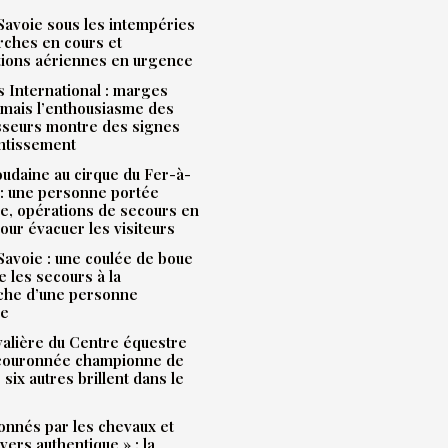
avoie sous les intempéries
rches en cours et
tions aériennes en urgence
 International : marges
mais l’enthousiasme des
sseurs montre des signes
entissement
udaine au cirque du Fer-à-
: une personne portée
e, opérations de secours en
our évacuer les visiteurs
avoie : une coulée de boue
e les secours à la
che d’une personne
ue
alière du Centre équestre
 couronnée championne de
 six autres brillent dans le
onnés par les chevaux et
ivers authentique » : la