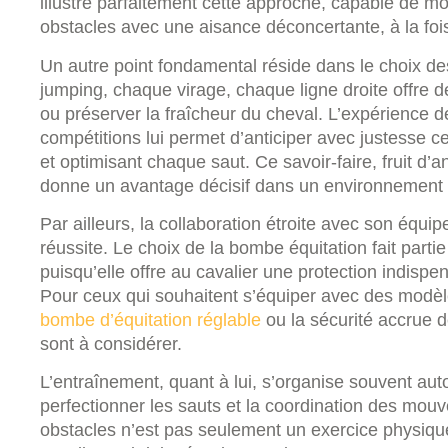
illustre parfaitement cette approche, capable de mod
obstacles avec une aisance déconcertante, à la foi
Un autre point fondamental réside dans le choix des
jumping, chaque virage, chaque ligne droite offre 
ou préserver la fraîcheur du cheval. L’expérience 
compétitions lui permet d’anticiper avec justesse ces
et optimisant chaque saut. Ce savoir-faire, fruit d’a
donne un avantage décisif dans un environnement 
Par ailleurs, la collaboration étroite avec son équi
réussite. Le choix de la bombe équitation fait partie
puisqu’elle offre au cavalier une protection indis
Pour ceux qui souhaitent s’équiper avec des modè
bombe d’équitation réglable
ou la sécurité accrue 
sont à considérer.
L’entraînement, quant à lui, s’organise souvent aut
perfectionner les sauts et la coordination des mou
obstacles n’est pas seulement un exercice physique,