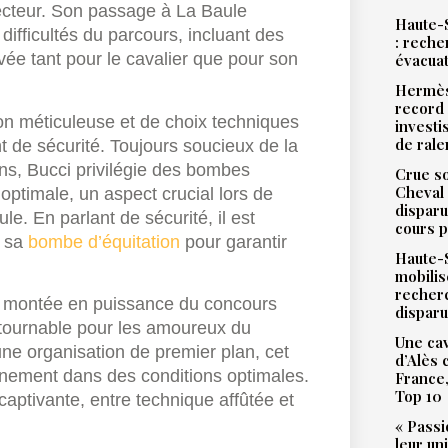
ecteur. Son passage à La Baule
Haute-S
ifficultés du parcours, incluant des
: reche
ée tant pour le cavalier que pour son
évacua
Hermès
record 
tion méticuleuse et de choix techniques
investi
de ral
 de sécurité. Toujours soucieux de la
ins, Bucci privilégie des bombes
Crue so
Cheval 
é optimale, un aspect crucial lors de
disparu
. En parlant de sécurité, il est
cours p
r sa
bombe d’équitation
pour garantir
Haute-S
mobilis
recher
a montée en puissance du concours
dispar
tournable pour les amoureux du
Une cav
ne organisation de premier plan, cet
d’Alès
inement dans des conditions optimales.
France,
Top 10
captivante, entre technique affûtée et
« Passi
leur un