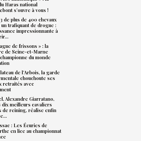
u Haras national
bont s’ouvre à vous !
3 de plus de 400 chevaux
à un trafiquant de drogue :
issance impressionnante à
rir…
ague de frissons » : la
ère de Seine-et-Marne
 championne du monde
ation
plateau de l’Arbois, la garde
ementale chouchoute ses
 retraités avec
ment
l, Alexandre Giarratano,
s dix meilleurs cavaliers
s de reining, réalise enfin
ve…
sac : Les Écuries de
the en lice au championnat
nce