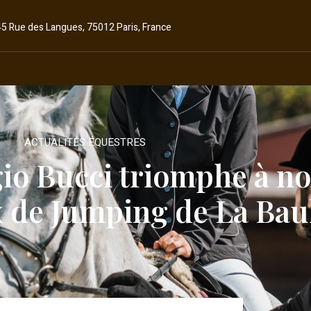
45 Rue des Langues, 75012 Paris, France
ACTUALITÉS ÉQUESTRES
rgio Bucci triomphe à n
x de Jumping de La Baul