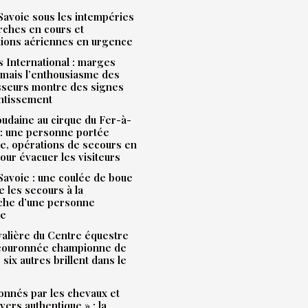
avoie sous les intempéries
rches en cours et
tions aériennes en urgence
 International : marges
mais l’enthousiasme des
sseurs montre des signes
entissement
udaine au cirque du Fer-à-
: une personne portée
e, opérations de secours en
our évacuer les visiteurs
avoie : une coulée de boue
e les secours à la
che d’une personne
ue
alière du Centre équestre
 couronnée championne de
 six autres brillent dans le
onnés par les chevaux et
ivers authentique » : la