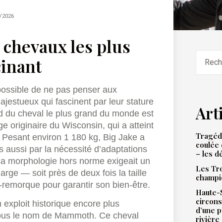
/2026
 chevaux les plus
cinant
mpossible de ne pas penser aux
jestueux qui fascinent par leur stature
Art
d du cheval le plus grand du monde est
e originaire du Wisconsin, qui a atteint
Tragédi
. Pesant environ 1 180 kg, Big Jake a
coulée 
s aussi par la nécessité d’adaptations
– les d
 sa morphologie hors norme exigeait un
Les Tro
rge — soit près de deux fois la taille
champi
-remorque pour garantir son bien-être.
Haute-S
circons
 exploit historique encore plus
d’une 
sous le nom de Mammoth. Ce cheval
rivière