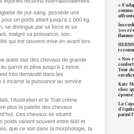
es équines reconnu internationalement.
« S’ada
commen
nglaise de pur-sang, possède une
affront
 pour un poids allant jusqu’à 1 000 kg.
Incendi
 se distingue par sa force et sa
500 rés
rtant, malgré sa puissance, son
flamme
ité qui est souvent mise en avant lors
HERMES
recomm
« Nos c
ne autre star des chevaux de grande
confort
m au garrot et pèse jusqu’à 1 tonne.
Tour de
 est très demandé dans les
cavalie
 il incarne la puissance au service
Kate Mi
choc qu
épousé 
is, l’Australien et le Trait crème
La Cape
ore plus la palette des chevaux
d’équit
parmi l
d’hui. Ces chevaux se situent
s poids varient souvent entre 600 et
és, que ce soit dans la morphologie, la