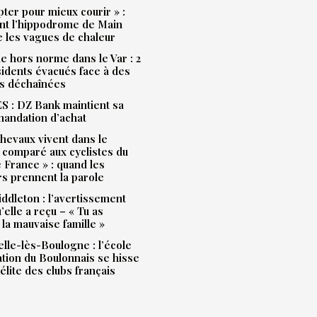
pter pour mieux courir » :
t l’hippodrome de Main
e les vagues de chaleur
e hors norme dans le Var : 2
idents évacués face à des
s déchaînées
 : DZ Bank maintient sa
andation d’achat
hevaux vivent dans le
 comparé aux cyclistes du
 France » : quand les
rs prennent la parole
ddleton : l’avertissement
’elle a reçu – « Tu as
la mauvaise famille »
lle-lès-Boulogne : l’école
ation du Boulonnais se hisse
’élite des clubs français