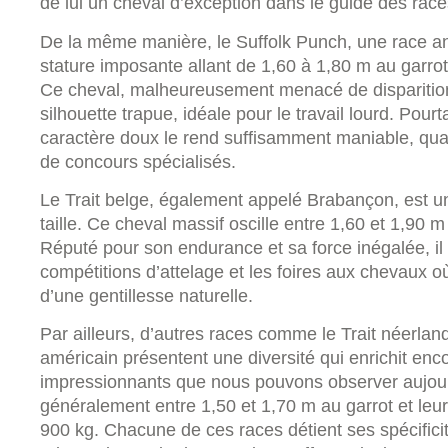
de lui un cheval d’exception dans le guide des rac
De la même manière, le Suffolk Punch, une race a
stature imposante allant de 1,60 à 1,80 m au garrot
Ce cheval, malheureusement menacé de disparition,
silhouette trapue, idéale pour le travail lourd. Pou
caractère doux le rend suffisamment maniable, qual
de concours spécialisés.
Le Trait belge, également appelé Brabançon, est u
taille. Ce cheval massif oscille entre 1,60 et 1,90 
Réputé pour son endurance et sa force inégalée, il
compétitions d’attelage et les foires aux chevaux où
d’une gentillesse naturelle.
Par ailleurs, d’autres races comme le Trait néerlanda
américain présentent une diversité qui enrichit enc
impressionnants que nous pouvons observer aujour
généralement entre 1,50 et 1,70 m au garrot et leur
900 kg. Chacune de ces races détient ses spécificit