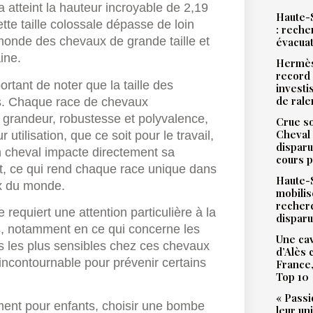
a atteint la hauteur incroyable de 2,19
Haute-S
tte taille colossale dépasse de loin
: reche
monde des chevaux de grande taille et
évacua
ine.
Hermès
record 
rtant de noter que la taille des
investi
de ral
ds. Chaque race de chevaux
e grandeur, robustesse et polyvalence,
Crue so
Cheval 
utilisation, que ce soit pour le travail,
disparu
un cheval impacte directement sa
cours p
, ce qui rend chaque race unique dans
Haute-S
x du monde.
mobilis
recher
 requiert une attention particulière à la
dispar
s, notamment en ce qui concerne les
Une cav
nes les plus sensibles chez ces chevaux
d’Alès
 incontournable pour prévenir certains
France,
Top 10
« Passi
ent pour enfants, choisir une bombe
leur un