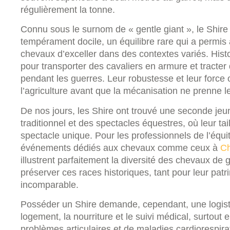
régulièrement la tonne.
Connu sous le surnom de « gentle giant », le Shire
tempérament docile, un équilibre rare qui a permi
chevaux d’exceller dans des contextes variés. Histo
pour transporter des cavaliers en armure et tracter
pendant les guerres. Leur robustesse et leur force on
l’agriculture avant que la mécanisation ne prenne le
De nos jours, les Shire ont trouvé une seconde jeu
traditionnel et des spectacles équestres, où leur tai
spectacle unique. Pour les professionnels de l’équi
événements dédiés aux chevaux comme ceux à
Ch
illustrent parfaitement la diversité des chevaux de g
préserver ces races historiques, tant pour leur pat
incomparable.
Posséder un Shire demande, cependant, une logisti
logement, la nourriture et le suivi médical, surtout
problèmes articulaires et de maladies cardiorespirato