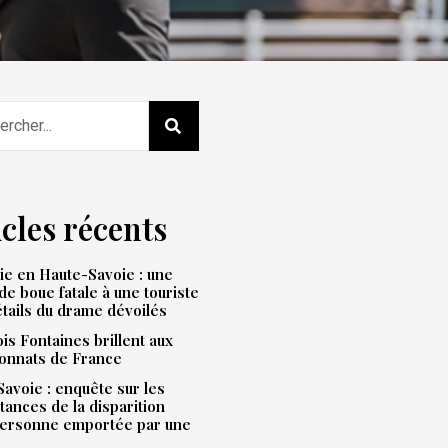
icles récents
e en Haute-Savoie : une
de boue fatale à une touriste
étails du drame dévoilés
is Fontaines brillent aux
onnats de France
avoie : enquête sur les
tances de la disparition
personne emportée par une