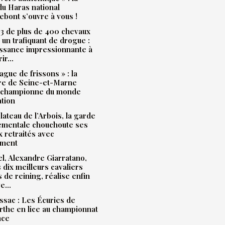
u Haras national
bont s’ouvre à vous !
3 de plus de 400 chevaux
à un trafiquant de drogue :
issance impressionnante à
rir…
ague de frissons » : la
ère de Seine-et-Marne
 championne du monde
ation
plateau de l’Arbois, la garde
ementale chouchoute ses
 retraités avec
ment
l, Alexandre Giarratano,
s dix meilleurs cavaliers
s de reining, réalise enfin
ve…
sac : Les Écuries de
the en lice au championnat
nce