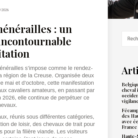
/2026
énérailles : un
 incontournable
itation
Art
hénérailles s’impose comme le rendez-
 région de la Creuse. Organisée deux
mai et d’octobre, cette manifestation
Belgiqu
cheval 
s aux cavaliers amateurs, en passant par
occiden
En 2026, elle continue de perpétuer ce
vigilan
chevaux.
Fécamp 
des Hau
x, réunis sous différentes catégories,
avec éc
tion de loisir, des chevaux de trait pour
France
pour la filière viande. Les visiteurs
Haute-S