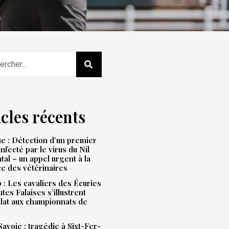
icles récents
e : Détection d’un premier
infecté par le virus du Nil
tal – un appel urgent à la
ce des vétérinaires
: Les cavaliers des Écuries
tes Falaises s’illustrent
lat aux championnats de
avoie : tragédie à Sixt-Fer-