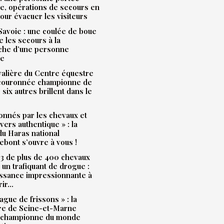
e, opérations de secours en
our évacuer les visiteurs
avoie : une coulée de boue
e les secours à la
che d’une personne
ue
alière du Centre équestre
 couronnée championne de
 six autres brillent dans le
onnés par les chevaux et
ivers authentique » : la
u Haras national
bont s’ouvre à vous !
3 de plus de 400 chevaux
à un trafiquant de drogue :
issance impressionnante à
rir…
ague de frissons » : la
ère de Seine-et-Marne
 championne du monde