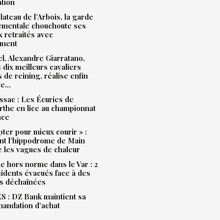
ation
plateau de l’Arbois, la garde
ementale chouchoute ses
 retraités avec
ment
l, Alexandre Giarratano,
s dix meilleurs cavaliers
s de reining, réalise enfin
ve…
sac : Les Écuries de
the en lice au championnat
nce
pter pour mieux courir » :
t l’hippodrome de Main
e les vagues de chaleur
e hors norme dans le Var : 2
idents évacués face à des
s déchaînées
 : DZ Bank maintient sa
andation d’achat