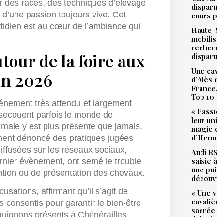
r des races, des techniques d’élevage
disparu
 d’une passion toujours vive. Cet
cours p
tidien est au cœur de l’ambiance qui
Haute-S
mobilis
recher
tour de la foire aux
dispar
Une cav
en 2026
d’Alès
France,
Top 10
vénement très attendu et largement
« Passi
 secouent parfois le monde de
leur un
nimale y est plus présente que jamais.
magie d
d’Henne
ment dénoncé des pratiques jugées
iffusées sur les réseaux sociaux,
Audi RS
saisie 
rnier évènement, ont semé le trouble
une pu
ntion ou de présentation des chevaux.
découv
usations, affirmant qu’il s’agit de
« Une v
cavali
s consentis pour garantir le bien-être
sacrée
quignons présents à Chénérailles