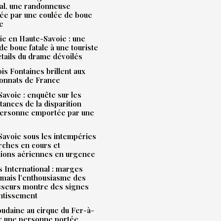
al, une randonneuse
ée par une coulée de boue
e
e en Haute-Savoie : une
de boue fatale à une touriste
étails du drame dévoilés
is Fontaines brillent aux
onnats de France
avoie : enquête sur les
tances de la disparition
personne emportée par une
avoie sous les intempéries
rches en cours et
tions aériennes en urgence
 International : marges
mais l’enthousiasme des
sseurs montre des signes
entissement
udaine au cirque du Fer-à-
: une personne portée