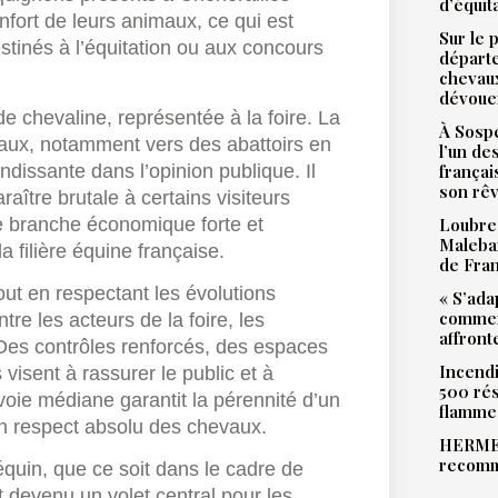
d’équit
onfort de leurs animaux, ce qui est
Sur le 
stinés à l’équitation ou aux concours
départ
chevaux
dévoue
de chevaline, représentée à la foire. La
À Sospe
maux, notamment vers des abattoirs en
l’un de
ndissante dans l’opinion publique. Il
françai
son rê
raître brutale à certains visiteurs
ne branche économique forte et
Loubres
Malebar
a filière équine française.
de Fra
ut en respectant les évolutions
« S’ada
commen
tre les acteurs de la foire, les
affront
 Des contrôles renforcés, des espaces
Incendi
visent à rassurer le public et à
500 rés
voie médiane garantit la pérennité d’un
flamme
un respect absolu des chevaux.
HERMES
recomm
 équin, que ce soit dans le cadre de
st devenu un volet central pour les