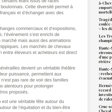
certains étant issus de races
à-Chev
 boulonnais. Cette diversité permet à
emport
mortell
 français et d’échanger avec des
Tragédi
coulée 
’échanges commerciaux et d’expositions,
– les d
i, l’événement s’est enrichi de
Les Tro
n marché mais aussi des animations
champi
hippiques. Les marchés de chevaux
Haute-S
en entre éleveurs et acheteurs est direct
circons
d’une 
rivière
énérailles devient un véritable théâtre
Haute-S
: reche
 leur puissance, permettent aux
évacua
 n’est pas rare de voir des familles
Hermès
ux alentours pour prolonger
record 
méros proposés.
investi
de ral
 est une véritable fête autour du
Crue so
utour de l’équitation et du bien-être
Cheval 