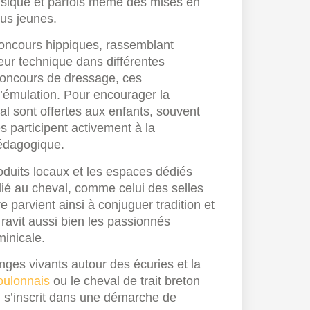
musique et parfois même des mises en
lus jeunes.
concours hippiques, rassemblant
eur technique dans différentes
 concours de dressage, ces
d’émulation. Pour encourager la
al sont offertes aux enfants, souvent
 participent activement à la
pédagogique.
roduits locaux et les espaces dédiés
l lié au cheval, comme celui des selles
 parvient ainsi à conjuguer tradition et
ravit aussi bien les passionnés
minicale.
nges vivants autour des écuries et la
oulonnais
ou le cheval de trait breton
i s’inscrit dans une démarche de