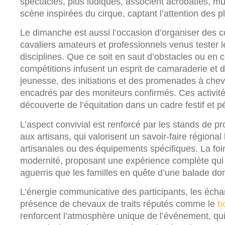
spectacles, plus ludiques, associent acrobaties, 
scène inspirées du cirque, captant l’attention des p
Le dimanche est aussi l’occasion d’organiser des 
cavaliers amateurs et professionnels venus tester l
disciplines. Que ce soit en saut d’obstacles ou en
compétitions infusent un esprit de camaraderie et 
jeunesse, des initiations et des promenades à chev
encadrés par des moniteurs confirmés. Ces activités
découverte de l’équitation dans un cadre festif et 
L’aspect convivial est renforcé par les stands de p
aux artisans, qui valorisent un savoir-faire régiona
artisanales ou des équipements spécifiques. La foire
modernité, proposant une expérience complète qui 
aguerris que les familles en quête d’une balade do
L’énergie communicative des participants, les écha
présence de chevaux de traits réputés comme le
b
renforcent l’atmosphère unique de l’événement, qu