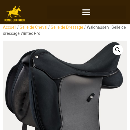
Accueil
/
Selle de Cheval
/
Selle de Dressage
/ Waldhausen : Selle de
dressage Wintec Pro