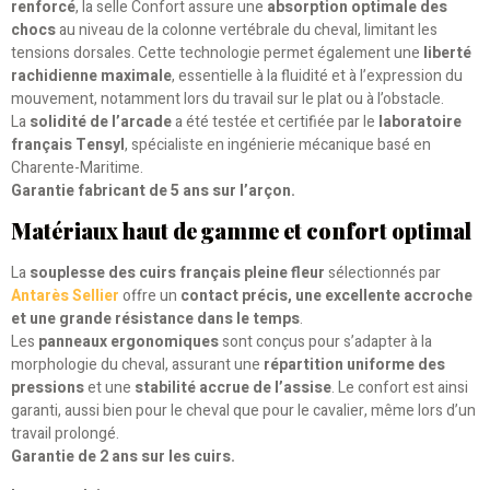
renforcé
, la selle Confort assure une
absorption optimale des
chocs
au niveau de la colonne vertébrale du cheval, limitant les
tensions dorsales. Cette technologie permet également une
liberté
rachidienne maximale
, essentielle à la fluidité et à l’expression du
mouvement, notamment lors du travail sur le plat ou à l’obstacle.
La
solidité de l’arcade
a été testée et certifiée par le
laboratoire
français Tensyl
, spécialiste en ingénierie mécanique basé en
Charente-Maritime.
Garantie fabricant de 5 ans sur l’arçon.
Matériaux haut de gamme et confort optimal
La
souplesse des cuirs français pleine fleur
sélectionnés par
Antarès Sellier
offre un
contact précis, une excellente accroche
et une grande résistance dans le temps
.
Les
panneaux ergonomiques
sont conçus pour s’adapter à la
morphologie du cheval, assurant une
répartition uniforme des
pressions
et une
stabilité accrue de l’assise
. Le confort est ainsi
garanti, aussi bien pour le cheval que pour le cavalier, même lors d’un
travail prolongé.
Garantie de 2 ans sur les cuirs.