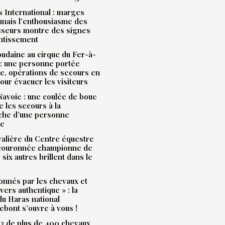
 International : marges
mais l’enthousiasme des
sseurs montre des signes
entissement
udaine au cirque du Fer-à-
: une personne portée
e, opérations de secours en
our évacuer les visiteurs
avoie : une coulée de boue
e les secours à la
che d’une personne
ue
alière du Centre équestre
 couronnée championne de
 six autres brillent dans le
onnés par les chevaux et
ivers authentique » : la
u Haras national
bont s’ouvre à vous !
3 de plus de 400 chevaux