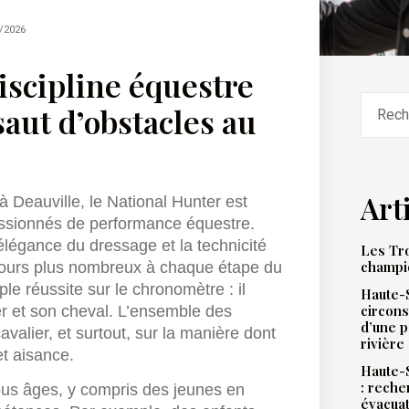
/2026
iscipline équestre
aut d’obstacles au
Art
 Deauville, le National Hunter est
ssionnés de performance équestre.
’élégance du dressage et la technicité
Les Tro
champi
oujours plus nombreux à chaque étape du
ple réussite sur le chronomètre : il
Haute-S
circons
ier et son cheval. L’ensemble des
d’une 
avalier, et surtout, sur la manière dont
rivière
t aisance.
Haute-S
: reche
tous âges, y compris des jeunes en
évacua