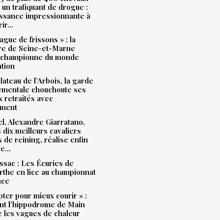
à un trafiquant de drogue :
issance impressionnante à
rir…
ague de frissons » : la
ère de Seine-et-Marne
 championne du monde
ation
plateau de l’Arbois, la garde
ementale chouchoute ses
 retraités avec
ment
l, Alexandre Giarratano,
s dix meilleurs cavaliers
s de reining, réalise enfin
ve…
sac : Les Écuries de
the en lice au championnat
nce
pter pour mieux courir » :
t l’hippodrome de Main
e les vagues de chaleur