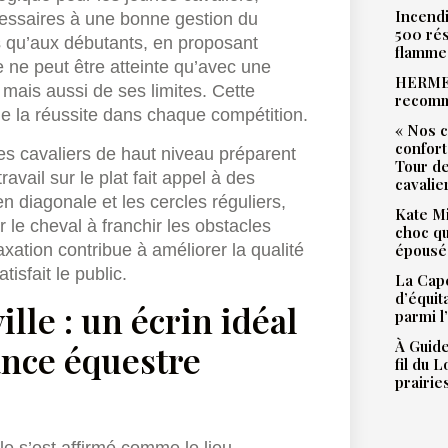
Incendi
écessaires à une bonne gestion du
500 rés
is qu’aux débutants, en proposant
flamme
 ne peut être atteinte qu’avec une
HERMES
mais aussi de ses limites. Cette
recomm
de la réussite dans chaque compétition.
« Nos c
confort
s cavaliers de haut niveau préparent
Tour de
vail sur le plat fait appel à des
cavalie
n diagonale et les cercles réguliers,
Kate Mi
 le cheval à franchir les obstacles
choc qu
laxation contribue à améliorer la qualité
épousé 
tisfait le public.
La Cape
d’équit
lle : un écrin idéal
parmi l
À Guide
ance équestre
fil du 
prairie
e s’est affirmé comme le lieu