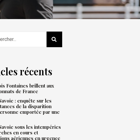
icles récents
is Fontaines brillent aux
onnats de France
avoie : enquête sur les
tances de la disparition
personne emportée par une
avoie sous les intempéries
rches en cours et
tions aériennes en urgence