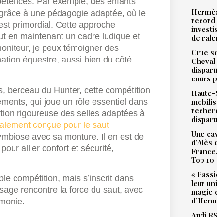
mpétences. Par exemple, des enfants
Hermès
r grâce à une pédagogie adaptée, où le
record 
 est primordial. Cette approche
investi
out en maintenant un cadre ludique et
de ral
moniteur, je peux témoigner des
Crue so
ation équestre, aussi bien du côté
Cheval 
disparu
cours p
s, berceau du Hunter, cette compétition
Haute-S
ements, qui joue un rôle essentiel dans
mobilis
recher
ction rigoureuse des selles adaptées à
dispar
alement conçue pour le saut
Une cav
symbiose avec sa monture. Il en est de
d’Alès
ur allier confort et sécurité,
France,
Top 10
« Passi
ple compétition, mais s’inscrit dans
leur un
sage rencontre la force du saut, avec
magie d
d’Henne
rmonie.
Audi RS