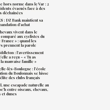
e hors norme dans le Var : 2
idents évacués face à des
s déchaînées
 : DZ Bank maintient sa
andation d’achat
hevaux vivent dans le
 comparé aux cyclistes du
 France » : quand les
rs prennent la parole
ddleton : l’avertissement
’elle a reçu – « Tu as
la mauvaise famille »
lle-lès-Boulogne : l’école
ation du Boulonnais se hisse
’élite des clubs français
l, une escapade naturelle au
Loc’h entre oiseaux, chevaux,
s et dunes