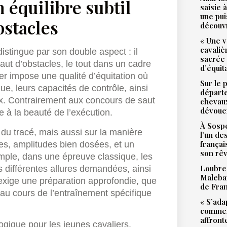
 équilibre subtil
saisie 
une pu
bstacles
découv
« Une v
cavali
distingue par son double aspect : il
sacrée
ut d’obstacles, le tout dans un cadre
d’équit
er impose une qualité d’équitation où
Sur le 
ue, leurs capacités de contrôle, ainsi
départ
ux. Contrairement aux concours de saut
chevaux
dévoue
e à la beauté de l’exécution.
À Sospe
 du tracé, mais aussi sur la manière
l’un de
françai
ides, amplitudes bien dosées, et un
son rê
emple, dans une épreuve classique, les
Loubres
s différentes allures demandées, ainsi
Malebar
l exige une préparation approfondie, que
de Fra
au cours de l’entraînement spécifique
« S’ada
commen
affront
gogique pour les jeunes cavaliers,