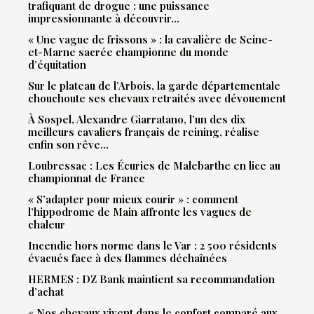
trafiquant de drogue : une puissance
impressionnante à découvrir…
« Une vague de frissons » : la cavalière de Seine-
et-Marne sacrée championne du monde
d’équitation
Sur le plateau de l’Arbois, la garde départementale
chouchoute ses chevaux retraités avec dévouement
À Sospel, Alexandre Giarratano, l’un des dix
meilleurs cavaliers français de reining, réalise
enfin son rêve…
Loubressac : Les Écuries de Malebarthe en lice au
championnat de France
« S’adapter pour mieux courir » : comment
l’hippodrome de Main affronte les vagues de
chaleur
Incendie hors norme dans le Var : 2 500 résidents
évacués face à des flammes déchaînées
HERMES : DZ Bank maintient sa recommandation
d’achat
« Nos chevaux vivent dans le confort comparé aux