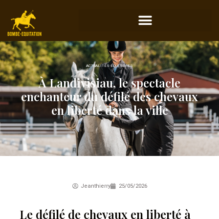
ACTUALITÉS ÉQUESTRES
À Landivisiau, le spectacle
enchanteur du défilé des chevaux
en liberté dans la ville
Jeanthierry
25/05/2026
Le défilé de chevaux en liberté à