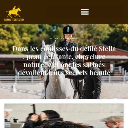
ACTUALITÉS ÉQUESTRES
Dans les coulisses du défilé Stella
: peau éclatante, chevelure
naturelle et ongles satinés
dévoilent leurs secrets beauté