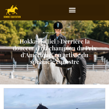
ACTUALITÉS ÉQUESTRES
Hokkaido Jiel : Derrière la
douceur d’un champion du Prix
d’Amérique, un artiste du
spectacle équestre