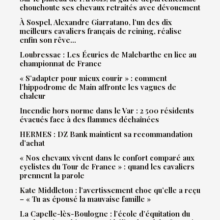
chouchoute ses chevaux retraités avec dévouement
À Sospel, Alexandre Giarratano, l’un des dix
meilleurs cavaliers français de reining, réalise
enfin son rêve…
Loubressac : Les Écuries de Malebarthe en lice au
championnat de France
« S’adapter pour mieux courir » : comment
l’hippodrome de Main affronte les vagues de
chaleur
Incendie hors norme dans le Var : 2 500 résidents
évacués face à des flammes déchaînées
HERMES : DZ Bank maintient sa recommandation
d’achat
« Nos chevaux vivent dans le confort comparé aux
cyclistes du Tour de France » : quand les cavaliers
prennent la parole
Kate Middleton : l’avertissement choc qu’elle a reçu
– « Tu as épousé la mauvaise famille »
La Capelle-lès-Boulogne : l’école d’équitation du