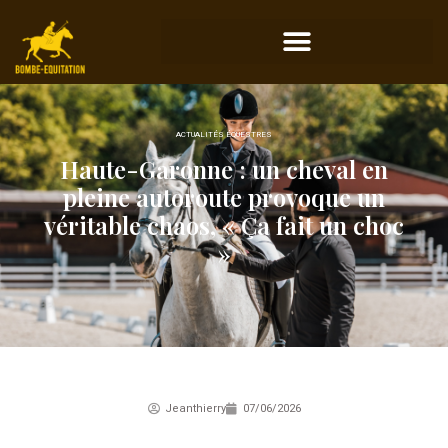
ACTUALITÉS ÉQUESTRES
Haute-Garonne : un cheval en
pleine autoroute provoque un
véritable chaos, « Ça fait un choc
»
Jeanthierry
07/06/2026