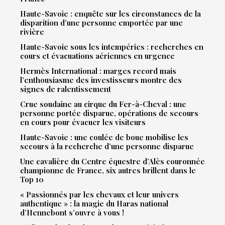
Haute-Savoie : enquête sur les circonstances de la
disparition d’une personne emportée par une
rivière
Haute-Savoie sous les intempéries : recherches en
cours et évacuations aériennes en urgence
Hermès International : marges record mais
l’enthousiasme des investisseurs montre des
signes de ralentissement
Crue soudaine au cirque du Fer-à-Cheval : une
personne portée disparue, opérations de secours
en cours pour évacuer les visiteurs
Haute-Savoie : une coulée de boue mobilise les
secours à la recherche d’une personne disparue
Une cavalière du Centre équestre d’Alès couronnée
championne de France, six autres brillent dans le
Top 10
« Passionnés par les chevaux et leur univers
authentique » : la magie du Haras national
d’Hennebont s’ouvre à vous !