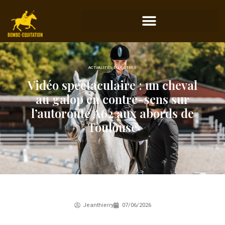
ACTUALITÉS ÉQUESTRES
Vidéo spectaculaire : un cheval
au galop en contre-sens sur
l’autoroute A62 aux abords de
Toulouse
Jeanthierry
07/06/2026