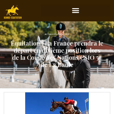
ACTUALITÉS ÉQUESTRES
Équitation : La France prendra le
départ en dixième position lors
de la Coupe des Nations CSIO 5*
de La Baule