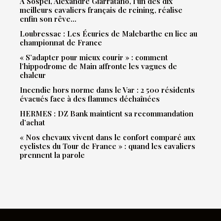
À Sospel, Alexandre Giarratano, l’un des dix
meilleurs cavaliers français de reining, réalise
enfin son rêve…
Loubressac : Les Écuries de Malebarthe en lice au
championnat de France
« S’adapter pour mieux courir » : comment
l’hippodrome de Main affronte les vagues de
chaleur
Incendie hors norme dans le Var : 2 500 résidents
évacués face à des flammes déchaînées
HERMES : DZ Bank maintient sa recommandation
d’achat
« Nos chevaux vivent dans le confort comparé aux
cyclistes du Tour de France » : quand les cavaliers
prennent la parole