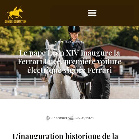
ACTUALITÉS ÉQUESTRES
Le pape Léon XIV inaugure la
Ferrari Luce, première voiture
électrique signée Ferrari
Jeanthierry
28/05/2026
L’inauguration historique de la