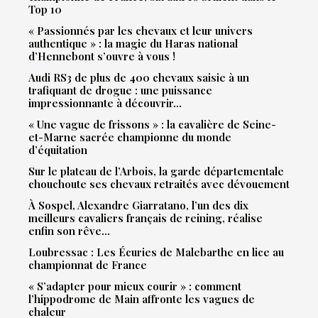
Top 10
« Passionnés par les chevaux et leur univers
authentique » : la magie du Haras national
d’Hennebont s’ouvre à vous !
Audi RS3 de plus de 400 chevaux saisie à un
trafiquant de drogue : une puissance
impressionnante à découvrir…
« Une vague de frissons » : la cavalière de Seine-
et-Marne sacrée championne du monde
d’équitation
Sur le plateau de l’Arbois, la garde départementale
chouchoute ses chevaux retraités avec dévouement
À Sospel, Alexandre Giarratano, l’un des dix
meilleurs cavaliers français de reining, réalise
enfin son rêve…
Loubressac : Les Écuries de Malebarthe en lice au
championnat de France
« S’adapter pour mieux courir » : comment
l’hippodrome de Main affronte les vagues de
chaleur