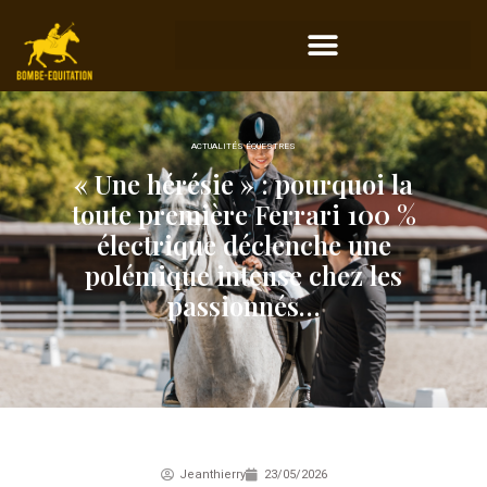
ACTUALITÉS ÉQUESTRES
« Une hérésie » : pourquoi la
toute première Ferrari 100 %
électrique déclenche une
polémique intense chez les
passionnés…
Jeanthierry
23/05/2026