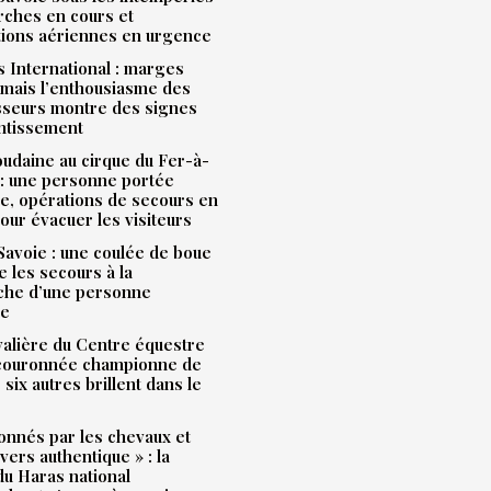
rches en cours et
tions aériennes en urgence
 International : marges
mais l’enthousiasme des
sseurs montre des signes
entissement
udaine au cirque du Fer-à-
: une personne portée
e, opérations de secours en
our évacuer les visiteurs
avoie : une coulée de boue
e les secours à la
che d’une personne
ue
alière du Centre équestre
 couronnée championne de
 six autres brillent dans le
onnés par les chevaux et
ivers authentique » : la
u Haras national