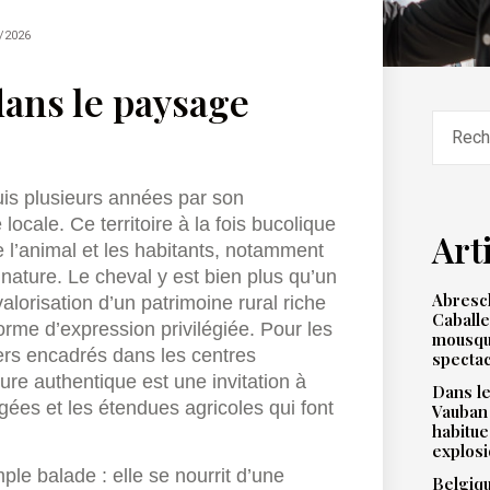
/2026
dans le paysage
uis plusieurs années par son
ocale. Ce territoire à la fois bucolique
Art
re l’animal et les habitants, notamment
 nature. Le cheval y est bien plus qu’un
Abresch
lorisation d’un patrimoine rural riche
Caballe
orme d’expression privilégiée. Pour les
mousqu
iers encadrés dans les centres
spectac
ure authentique est une invitation à
Dans le
gées et les étendues agricoles qui font
Vauban
habitue
explos
mple balade : elle se nourrit d’une
Belgiqu