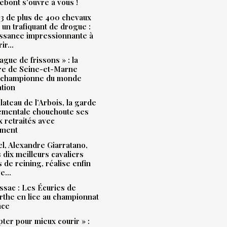
bont s’ouvre à vous !
3 de plus de 400 chevaux
à un trafiquant de drogue :
issance impressionnante à
rir…
ague de frissons » : la
ère de Seine-et-Marne
 championne du monde
ation
plateau de l’Arbois, la garde
ementale chouchoute ses
 retraités avec
ment
l, Alexandre Giarratano,
s dix meilleurs cavaliers
s de reining, réalise enfin
ve…
sac : Les Écuries de
the en lice au championnat
nce
pter pour mieux courir » :