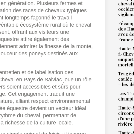
n en génération. Plusieurs fermes et
cheval 
occiden
vation des races de chevaux typiques
vigilan
t longtemps façonné le travail
Fécamp 
véritable écosystème rural où le cheval
des Hau
sent, offrant aux visiteurs une
avec éc
équestre attire également des
France
viennent admirer la finesse de la monte,
Haute-S
 douceur des poneys destinés aux
à-Chev
emport
mortell
entretien et de labellisation des
Tragédi
coulée 
heval en Pays de Salviac joue un rôle
– les d
ers soient accessibles et sûrs pour
Les Tro
age. Cet engagement traduit une
champi
nature, alliant respect environnemental
Haute-S
née équestre devient un vecteur idéal
circons
u rythme du cheval, permettant de
d’une 
a richesse de la culture locale.
rivière
Haute-S
n simple animal de loisir : il incarne