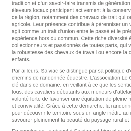
tradition et d’un savoir-faire transmis de génératio
éleveurs locaux participent activement à la conser
de la région, notamment des chevaux de trait qui on
agricole. Leur présence contribue à pérenniser un 
agit comme un trait d’union entre le passé et le pré
expérience hors du commun. Cette riche diversité 
collectionneurs et passionnés de toutes parts, qui 
la robustesse des chevaux de travail ou encore la
enfants.
Par ailleurs, Salviac se distingue par sa politique d’
chemins de randonnée équestre. L’association Le C
clé dans ce domaine, en veillant à ce que les senti
tous, des cavaliers débutants aux meneurs d’attel
volonté forte de favoriser une équitation de pleine 
et convivialité. Grâce à cette démarche, la randon
pour découvrir le territoire sous un angle inédit, a
savourer pleinement la beauté du paysage rural et l
En conclusion, le cheval à Salviac est bien plus qu’u