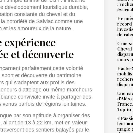
: reche
 de développement touristique durable,
évacua
sation constante du cheval et du
Hermès
et la notoriété de Salviac comme une
record 
n et les amoureux de la nature.
investi
de ral
e expérience
Crue so
Cheval 
e et découverte
disparu
cours p
Haute-S
ncarnent parfaitement cette volonté
mobilis
ir, sport et découverte du patrimoine
recher
s qui s’adaptent aux profils des
dispar
, meneurs d’attelage ou même marcheurs
Une cav
ance conviviale invite à partager des
d’Alès
France,
enus parfois de régions lointaines.
Top 10
ingue par son aptitude à organiser des
« Passi
, allant de 13 à 22 km, met en valeur
leur un
magie d
raversent des sentiers balayés par le