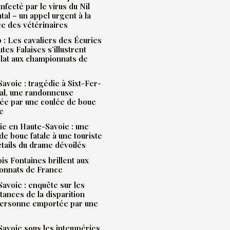
infecté par le virus du Nil
tal – un appel urgent à la
ce des vétérinaires
: Les cavaliers des Écuries
tes Falaises s’illustrent
lat aux championnats de
avoie : tragédie à Sixt-Fer-
al, une randonneuse
ée par une coulée de boue
e
e en Haute-Savoie : une
de boue fatale à une touriste
étails du drame dévoilés
is Fontaines brillent aux
onnats de France
avoie : enquête sur les
tances de la disparition
personne emportée par une
avoie sous les intempéries