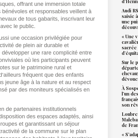
d’Henne
sques, offrant une immersion totale
Audi RS
 bénévoles et responsables veillent à
saisie 
evaux de tous gabarits, inscrivant leur
une pu
avec le public.
découv
« Une v
aussi une occasion privilégiée pour
cavali
ivité de plein air durable et
sacrée
 développer une rare complicité entre
d’équit
nviviales où les participants peuvent
Sur le 
tes sur le patrimoine rural et
départ
chevaux
d’ailleurs fréquent que des enfants
dévoue
s jeune âge à la nature et au respect
À Sospe
sé par des moniteurs spécialisés en
l’un de
françai
son rê
 de partenaires institutionnels
Loubres
isposition des espaces adaptés, ainsi
Malebar
groupes et garantissant un séjour
de Fra
ttractivité de la commune sur le plan
« S’ada