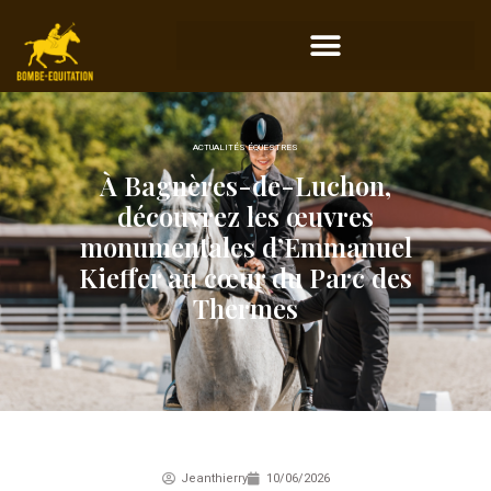
ACTUALITÉS ÉQUESTRES
À Bagnères-de-Luchon,
découvrez les œuvres
monumentales d’Emmanuel
Kieffer au cœur du Parc des
Thermes
Jeanthierry
10/06/2026