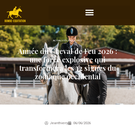
ACTUALITÉS ÉQUESTRES
Année du Cheval de Feu 2026 :
une force explosive qui
transformera les 12 signes du
zodiaque occidental
Jeanthierry
06/06/2026