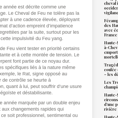
cheval 
tte année est décrite comme une
occiden
vigilan
age. Le Cheval de Feu ne tolère pas la
apter à une cadence élevée, déployant
Fécamp 
des Hau
limat d’action empreint d’impatience
avec éc
grettées par la suite, surtout pour les
France
cette impulsivité du Feu yang.
Haute-S
à-Chev
e Feu vient tester en priorité certains
emport
tante et à cette montée de tension. Le
mortell
rpent font partie de ce noyau dur.
Tragédi
 spécifiques liés à la nature même
coulée 
 exemple, le Rat, signe opposé au
– les d
r de contrôle se heurte à
Les Tro
n, quant à lui, peut souffrir d’une usure
champi
égoïste et déstabilisante.
Haute-S
circons
ne année marquée par un double enjeu
d’une 
rivière
nt aux changements rapides qui
 ce soit professionnel, sentimental ou
Haute-S