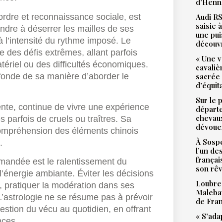
d’Henne
ordre et reconnaissance sociale, est
Audi RS
saisie 
rendre à déserrer les mailles de ses
une pu
 à l’intensité du rythme imposé. Le
découv
 des défis extrêmes, allant parfois
« Une v
ériel ou des difficultés économiques.
cavali
fonde de sa manière d’aborder le
sacrée
d’équit
Sur le 
ente, continue de vivre une expérience
départ
chevaux
parfois de cruels ou traîtres. Sa
dévoue
 compréhension des éléments chinois
À Sospe
.
l’un de
françai
ommandée est le ralentissement du
son rê
’énergie ambiante. Éviter les décisions
Loubres
, pratiquer la modération dans ses
Malebar
’astrologie ne se résume pas à prévoir
de Fra
tion du vécu au quotidien, en offrant
« S’ada
nces.