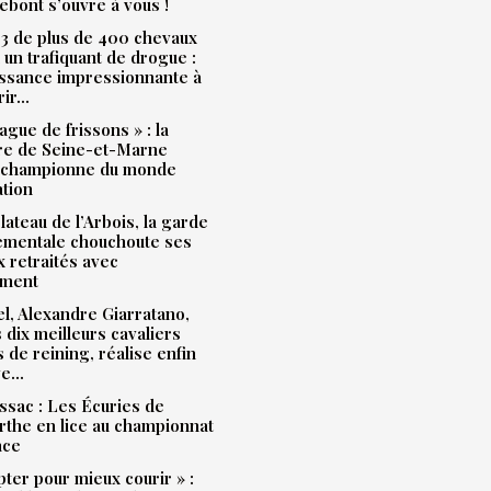
bont s’ouvre à vous !
3 de plus de 400 chevaux
à un trafiquant de drogue :
issance impressionnante à
rir…
ague de frissons » : la
ère de Seine-et-Marne
 championne du monde
ation
plateau de l’Arbois, la garde
ementale chouchoute ses
 retraités avec
ment
l, Alexandre Giarratano,
s dix meilleurs cavaliers
s de reining, réalise enfin
ve…
sac : Les Écuries de
the en lice au championnat
nce
pter pour mieux courir » :