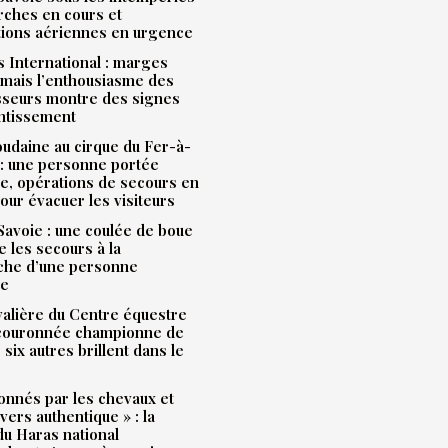
rches en cours et
tions aériennes en urgence
 International : marges
mais l’enthousiasme des
sseurs montre des signes
entissement
udaine au cirque du Fer-à-
: une personne portée
e, opérations de secours en
our évacuer les visiteurs
avoie : une coulée de boue
e les secours à la
che d’une personne
ue
alière du Centre équestre
 couronnée championne de
 six autres brillent dans le
onnés par les chevaux et
ivers authentique » : la
u Haras national