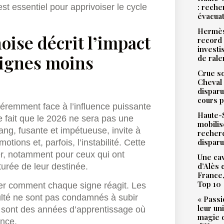
: reche
t essentiel pour apprivoiser le cycle
évacua
Hermès
oise décrit l’impact
record 
investi
signes moins
de ral
Crue so
Cheval 
disparu
cours p
éremment face à l’influence puissante
Haute-S
le fait que le 2026 ne sera pas une
mobilis
ang, fusante et impétueuse, invite à
recher
dispar
tions et, parfois, l’instabilité. Cette
er, notamment pour ceux qui ont
Une cav
d’Alès
urée de leur destinée.
France,
Top 10
rver comment chaque signe réagit. Les
ulté ne sont pas condamnés à subir
« Passi
leur un
e sont des années d’apprentissage où
magie d
ence.