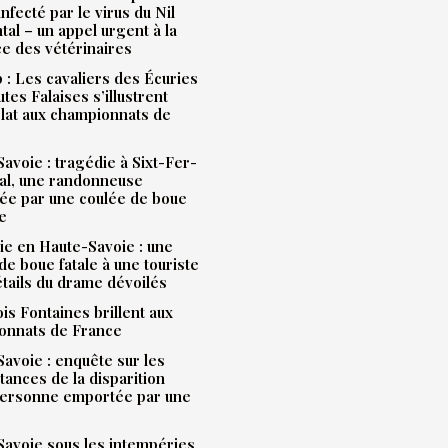
infecté par le virus du Nil
tal – un appel urgent à la
ce des vétérinaires
: Les cavaliers des Écuries
tes Falaises s’illustrent
lat aux championnats de
avoie : tragédie à Sixt-Fer-
al, une randonneuse
ée par une coulée de boue
e
e en Haute-Savoie : une
de boue fatale à une touriste
étails du drame dévoilés
is Fontaines brillent aux
onnats de France
avoie : enquête sur les
tances de la disparition
personne emportée par une
avoie sous les intempéries