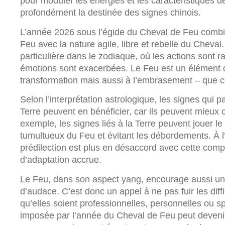
pour moduler les énergies et les caractéristiques 
profondément la destinée des signes chinois.
L’année 2026 sous l’égide du Cheval de Feu combi
Feu avec la nature agile, libre et rebelle du Cheval
particulière dans le zodiaque, où les actions sont r
émotions sont exacerbées. Le Feu est un élément q
transformation mais aussi à l’embrasement – que ce
Selon l’interprétation astrologique, les signes qui p
Terre peuvent en bénéficier, car ils peuvent mieux 
exemple, les signes liés à la Terre peuvent jouer le r
tumultueux du Feu et évitant les débordements. À l
prédilection est plus en désaccord avec cette compo
d’adaptation accrue.
Le Feu, dans son aspect yang, encourage aussi une
d’audace. C’est donc un appel à ne pas fuir les diffi
qu’elles soient professionnelles, personnelles ou spi
imposée par l’année du Cheval de Feu peut devenir