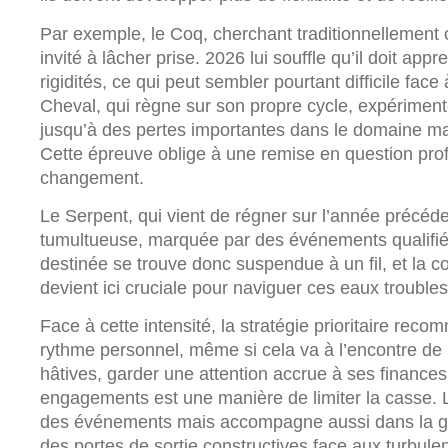
Par exemple, le Coq, cherchant traditionnellement 
invité à lâcher prise. 2026 lui souffle qu’il doit app
rigidités, ce qui peut sembler pourtant difficile face
Cheval, qui règne sur son propre cycle, expérimente
jusqu’à des pertes importantes dans le domaine mat
Cette épreuve oblige à une remise en question pro
changement.
Le Serpent, qui vient de régner sur l’année précéd
tumultueuse, marquée par des événements qualifiés 
destinée se trouve donc suspendue à un fil, et la
devient ici cruciale pour naviguer ces eaux troubles
Face à cette intensité, la stratégie prioritaire rec
rythme personnel, même si cela va à l’encontre de l
hâtives, garder une attention accrue à ses finances
engagements est une manière de limiter la casse. L
des événements mais accompagne aussi dans la ges
des portes de sortie constructives face aux turbule