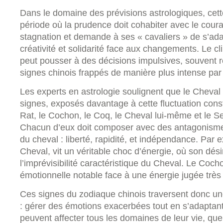
Dans le domaine des prévisions astrologiques, ce
période où la prudence doit cohabiter avec le cour
stagnation et demande à ses « cavaliers » de s’ad
créativité et solidarité face aux changements. Le c
peut pousser à des décisions impulsives, souvent re
signes chinois frappés de manière plus intense par 
Les experts en astrologie soulignent que le Cheval d
signes, exposés davantage à cette fluctuation cons
Rat, le Cochon, le Coq, le Cheval lui-même et le Se
Chacun d’eux doit composer avec des antagonismes
du cheval : liberté, rapidité, et indépendance. Par
Cheval, vit un véritable choc d’énergie, où son dési
l’imprévisibilité caractéristique du Cheval. Le Cocho
émotionnelle notable face à une énergie jugée très 
Ces signes du zodiaque chinois traversent donc u
: gérer des émotions exacerbées tout en s’adapta
peuvent affecter tous les domaines de leur vie, que