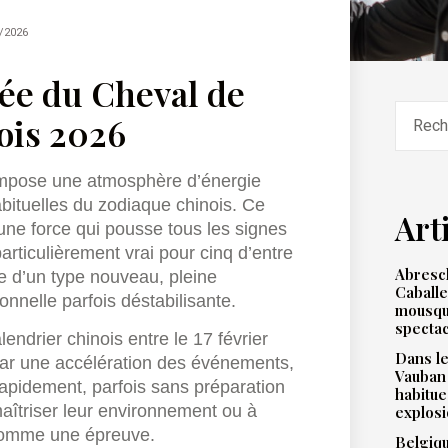
/2026
née du Cheval de
ois 2026
impose une atmosphère d’énergie
bituelles du zodiaque chinois. Ce
Art
une force qui pousse tous les signes
particulièrement vrai pour cinq d’entre
Abresch
ie d’un type nouveau, pleine
Caballe
onnelle parfois déstabilisante.
mousqu
spectac
ndrier chinois entre le 17 février
Dans le
 par une accélération des événements,
Vauban
rapidement, parfois sans préparation
habitue
maîtriser leur environnement ou à
explos
 comme une épreuve.
Belgiqu