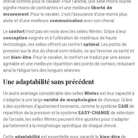
cheval comme pour le cavalier. Pour l’animal, une selle moins lourde
signifie moins de contraintes et une meilleure
liberté de
mouvement
. Pour le cavalier, c’est l’assurance d’une monte plus
aisée et d’une meilleure
communication
avec son cheval.
Le
confort
n’est pas en reste avec les selles Wintec. Grâce à leur
conception
soignée et à l’utilisation de matériaux de haute
technologie, ces selles offrent un confort
optimal
. Les points de
pression sur le dos du cheval sont réduits, ce qui favorise sa santé et
son
bien-être
. Pour le cavalier, le confort se traduit par une assise
agréable et une meilleure répartition des points de contact, réduisant
ainsi la fatigue lors des longues séances.
Une adaptabilité sans précédent
Un autre avantage considérable des selles
Wintec
est leur capacité à
s’adapter à une large
variété de morphologies
de chevaux. Grâce
à des systèmes d’ajustement innovants, comme le système
CAIR
de
répartition de la pression et le système
EASY-CHANGE
de sélection
de l’arcade, les selles Wintec peuvent être ajustées pour s’adapter
parfaitement à la morphologie spécifique de chaque cheval.
Cette
adaptabilité
est essentielle pour garantir le
bien-être
de