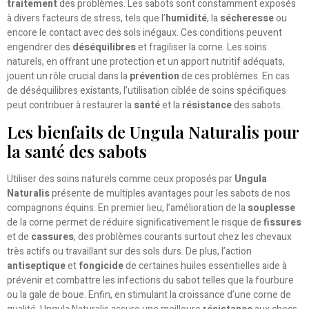
traitement
des problèmes. Les sabots sont constamment exposés
à divers facteurs de stress, tels que l’
humidité
, la
sécheresse
ou
encore le contact avec des sols inégaux. Ces conditions peuvent
engendrer des
déséquilibres
et fragiliser la corne. Les soins
naturels, en offrant une protection et un apport nutritif adéquats,
jouent un rôle crucial dans la
prévention
de ces problèmes. En cas
de déséquilibres existants, l’utilisation ciblée de soins spécifiques
peut contribuer à restaurer la
santé
et la
résistance
des sabots.
Les bienfaits de Ungula Naturalis pour
la santé des sabots
Utiliser des soins naturels comme ceux proposés par
Ungula
Naturalis
présente de multiples avantages pour les sabots de nos
compagnons équins. En premier lieu, l’amélioration de la
souplesse
de la corne permet de réduire significativement le risque de
fissures
et de
cassures
, des problèmes courants surtout chez les chevaux
très actifs ou travaillant sur des sols durs. De plus, l’action
antiseptique
et
fongicide
de certaines huiles essentielles aide à
prévenir et combattre les infections du sabot telles que la fourbure
ou la gale de boue. Enfin, en stimulant la croissance d’une corne de