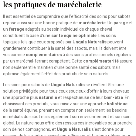
les pratiques de maréchalerie
Il est essentiel de comprendre que l’efficacité des soins pour sabots
repose aussi sur une bonne pratique de
maréchalerie
. Un
parage
et
un
ferrage
adaptés au besoin individuel de chaque cheval
constituent la base d’une
santé équine optimale
. Les soins
topiques tels que ceux proposés par
Ungula Naturalis
peuvent
grandement contribuer à la santé des sabots, mais ils doivent être
vus comme
complémentaires
à des soins professionnels réguliers
par un maréchal-ferrant compétent. Cette
complémentarité
assure
non seulement le maintien d’une bonne santé des sabots mais
optimise également l’effet des produits de soin naturels.
Les soins pour sabots de
Ungula Naturalis
se révèlent être une
solution privilégiée pour tous ceux soucieux d’offrir à leurs chevaux
une approche plus
naturelle
et respectueuse de leur
bien-être
. En
choisissant ces produits, vous misez sur une approche
holistique
de la santé équine, prenant en compte non seulement les besoins
immédiats du sabot mais également son environnement et son soin
global. La nature nous offre des ressources incroyables pour prendre
soin de nos compagnons, et
Ungula Naturalis
s’est donné pour
mission de les rendre accessibles, efficaces, et faciles à utiliser pour