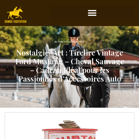
ACTUALITÉS ÉQUESTRES
Nostalgic-Art : Tirelire Vintage
Ford Mustang – Cheval Sauvage
– Cadeau Idéal pour les
Passionnés d’Accessoires Auto