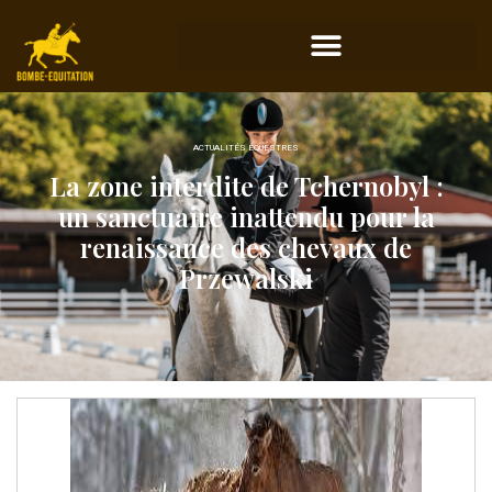
ACTUALITÉS ÉQUESTRES
La zone interdite de Tchernobyl :
un sanctuaire inattendu pour la
renaissance des chevaux de
Przewalski