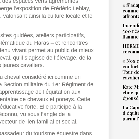
t des espaces verts agrémentés
« S’ada
erge l’exposition de Frédéric Leblay,
commen
valorisant ainsi la culture locale et le
affront
Incendi
500 rés
ites guidées, ateliers participatifs,
flamme
lématique du Haras – et rencontres
HERMES
ntenu vivant permet au public de mieux
recomm
val, qu’il s’agisse de l’élevage, de la
« Nos c
 jeunes cavaliers.
confort
Tour de
au cheval considéré ici comme un
cavalie
 Section militaire du 1er Régiment de
Kate Mi
pprentissage de l’équitation aux
choc qu
épousé 
 trentaine de chevaux et poneys. Cette
ucative forte. Elle participe à la
La Cape
d’équit
éconnu, vu sous l’angle de la
parmi l
cteur de lien familial et social.
mbassadeur du tourisme équestre dans