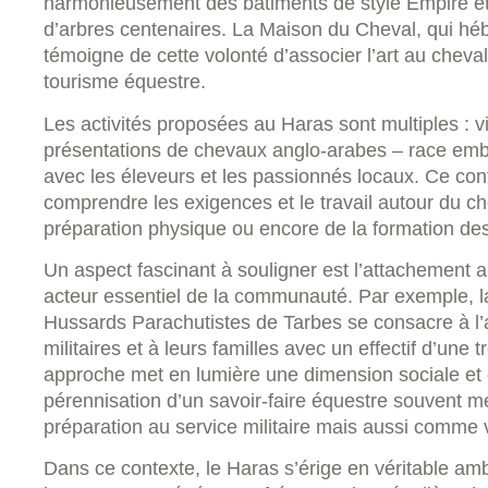
harmonieusement des bâtiments de style Empire e
d’arbres centenaires. La Maison du Cheval, qui héb
témoigne de cette volonté d’associer l’art au cheval, 
tourisme équestre.
Les activités proposées au Haras sont multiples : vis
présentations de chevaux anglo-arabes – race emb
avec les éleveurs et les passionnés locaux. Ce co
comprendre les exigences et le travail autour du che
préparation physique ou encore de la formation des
Un aspect fascinant à souligner est l’attachement 
acteur essentiel de la communauté. Par exemple, la
Hussards Parachutistes de Tarbes se consacre à l’a
militaires et à leurs familles avec un effectif d’une
approche met en lumière une dimension sociale et éd
pérennisation d’un savoir-faire équestre souvent m
préparation au service militaire mais aussi comme ve
Dans ce contexte, le Haras s’érige en véritable a