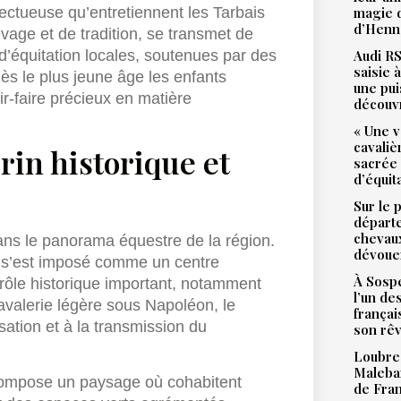
magie d
ectueuse qu’entretiennent les Tarbais
d’Henne
evage et de tradition, se transmet de
Audi RS
d’équitation locales, soutenues par des
saisie 
ès le plus jeune âge les enfants
une pu
r-faire précieux en matière
découv
« Une v
cavali
rin historique et
sacrée
d’équit
Sur le 
départ
chevaux
ans le panorama équestre de la région.
dévoue
re s’est imposé comme un centre
À Sospe
rôle historique important, notamment
l’un de
avalerie légère sous Napoléon, le
françai
sation et à la transmission du
son rê
Loubres
Malebar
compose un paysage où cohabitent
de Fra