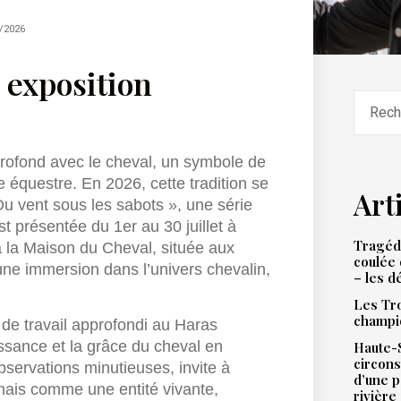
/2026
 exposition
profond avec le cheval, un symbole de
e équestre. En 2026, cette tradition se
Art
Du vent sous les sabots », une série
t présentée du 1er au 30 juillet à
Tragédi
à la Maison du Cheval, située aux
coulée 
 une immersion dans l’univers chevalin,
– les d
Les Tro
champi
 de travail approfondi au Haras
issance et la grâce du cheval en
Haute-S
circons
servations minutieuses, invite à
d’une 
mais comme une entité vivante,
rivière