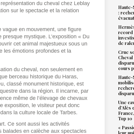
La représentation du cheval chez Leblay
Haute-S
ion sur le spectacle et la relation
: reche
évacua
Hermès
e vague en mouvement, une figure
record 
e presque mystique. L’exposition « Du
investi
de ral
écouvrir cet animal majestueux sous un
e les émotions profondes et la
Crue so
Cheval 
disparu
cours p
sation du cheval, non seulement en
que berceau historique du Haras,
Haute-S
mobilis
eu, classé monument historique, est
recher
uestre dans la région. Il incarne, par
dispar
ssence même de l’élevage de chevaux
Une cav
 exposition, le visiteur peut donc
d’Alès
dans la culture locale de Tarbes.
France,
Top 10
rt. Ce sont aussi les activités
« Passi
des balades en calèche aux spectacles
leur un