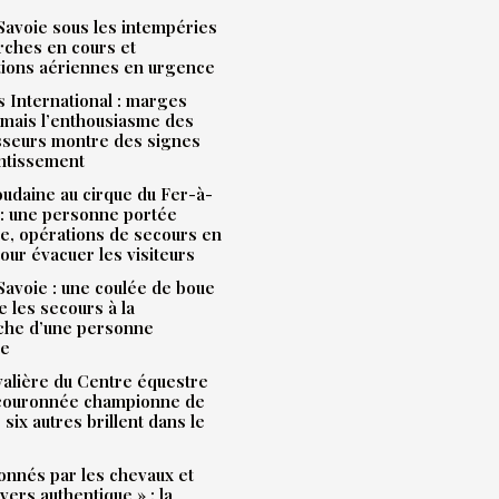
avoie sous les intempéries
rches en cours et
tions aériennes en urgence
 International : marges
mais l’enthousiasme des
sseurs montre des signes
entissement
udaine au cirque du Fer-à-
: une personne portée
e, opérations de secours en
our évacuer les visiteurs
avoie : une coulée de boue
e les secours à la
che d’une personne
ue
alière du Centre équestre
 couronnée championne de
 six autres brillent dans le
onnés par les chevaux et
ivers authentique » : la