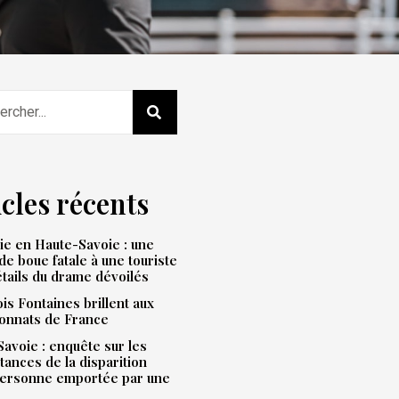
icles récents
e en Haute-Savoie : une
de boue fatale à une touriste
étails du drame dévoilés
is Fontaines brillent aux
onnats de France
avoie : enquête sur les
tances de la disparition
personne emportée par une