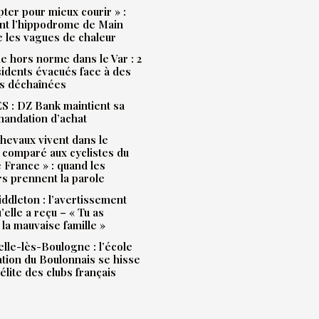
pter pour mieux courir » :
t l’hippodrome de Main
e les vagues de chaleur
e hors norme dans le Var : 2
idents évacués face à des
s déchaînées
 : DZ Bank maintient sa
andation d’achat
hevaux vivent dans le
 comparé aux cyclistes du
 France » : quand les
rs prennent la parole
ddleton : l’avertissement
’elle a reçu – « Tu as
la mauvaise famille »
lle-lès-Boulogne : l’école
ation du Boulonnais se hisse
’élite des clubs français