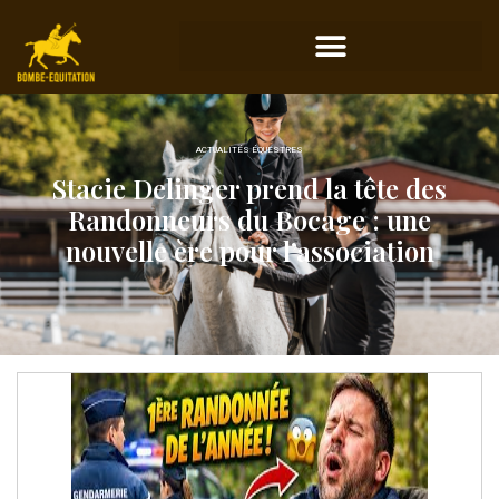
ACTUALITÉS ÉQUESTRES
Stacie Delinger prend la tête des
Randonneurs du Bocage : une
nouvelle ère pour l’association