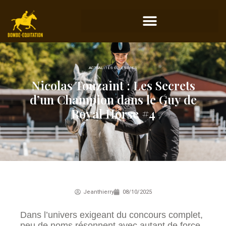
ACTUALITÉS ÉQUESTRES
Nicolas Touzaint : Les Secrets
d’un Champion dans le Guy de
Royal Horse #4
Jeanthierry
08/10/2025
Dans l’univers exigeant du concours complet,
peu de noms résonnent avec autant de force