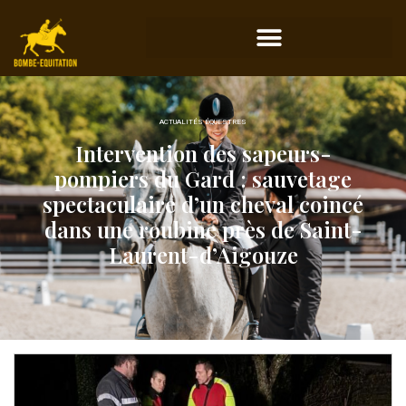
ACTUALITÉS ÉQUESTRES
Intervention des sapeurs-
pompiers du Gard : sauvetage
spectaculaire d’un cheval coincé
dans une roubine près de Saint-
Laurent-d’Aigouze