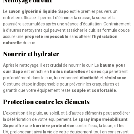
Le
savon glycériné liquide Sapo
est le premier pas vers un
entretien efficace. Il permet d’éliminer la crasse, la sueur et la
poussière accumulées après une séance d’équitation. Contrairement
à d’autres nettoyants qui peuvent assécher le cuir, sa formule douce
assure une
propreté impeccable
sans altérer l’
hydratation
naturelle
du cuir.
Nourrir et hydrater
Après le nettoyage, il est crucial de nourrir le cuir. Le
baume pour
cuir Sapo
est enrichi en
huiles naturelles
et
cires
qui pénètrent
profondément dans le cuir, lui redonnant
élasticité
et
résistance
.
C’est une étape indispensable pour prévenir les craquelures et
garantir que votre équipement reste
souple
et
confortable
.
Protection contre les éléments
L’exposition à la pluie, au soleil, et à d’autres éléments peut accélérer
la détérioration de votre équipement. Le
spray imperméabilisant
Sapo
offre une
barrière protectrice
contre l’eau, la boue, et les
UV, prolongeant ainsi la vie de votre équipement tout en conservant