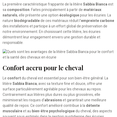
La première caractéristique frappante de la litière
Sabbia Bianca
est
sa
composition
. Faites principalement à partir de
matériaux
naturels
, elle présente une option
écologique
pour les écuries. La
nature
biodégradable
de ces matériaux réduit l’
empreinte carbone
des installations et participe à un effort global de préservation de
notre environnement. En choisissant cette litière, les écuries
démontrent leur engagement envers une gestion durable et
responsable.
Confort accru pour le cheval
Le
confort
du cheval est essentiel pour son bien-être général. La
litière
Sabbia Bianca
, avec sa texture fine et douce, offre une
surface particulièrement agréable pour les chevaux au repos.
Contrairement aux litières plus dures ou plus grossières, elle
minimiserait les risques d’
abrasions
et garantirait une meilleure
qualité de repos. Ce confort amélioré contribue à la
détente
musculaire
et au
bien-être psychologique
du cheval, des aspects
souvent sous-estimés dans la gestion quotidienne des écuries.