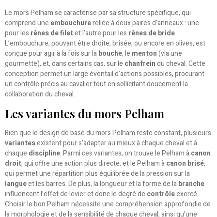
Le mors Pelham se caractérise par sa structure spécifique, qui
comprend une
embouchure
reliée à deux paires d’anneaux : une
pour les
rênes de filet
et l’autre pour les
rênes de bride
.
L’embouchure, pouvant être droite, brisée, ou encore en olives, est
conçue pour agir à la fois sur la
bouche
, le
menton
(via une
gourmette), et, dans certains cas, sur le
chanfrein
du cheval. Cette
conception permet un large éventail d’actions possibles, procurant
un contrôle précis au cavalier tout en sollicitant doucement la
collaboration du cheval.
Les variantes du mors Pelham
Bien que le design de base du mors Pelham reste constant, plusieurs
variantes
existent pour s’adapter au mieux à chaque cheval et à
chaque
discipline
. Parmi ces variantes, on trouve le Pelham à
canon
droit
, qui offre une action plus directe, et le Pelham à
canon brisé
,
qui permet une répartition plus équilibrée de la pression sur la
langue
et les barres. De plus, la longueur et la forme de la
branche
influencent l’effet de levier et donc le degré de
contrôle
exercé.
Choisir le bon Pelham nécessite une compréhension approfondie de
la morphologie et de la sensibilité de chaque cheval, ainsi qu’une