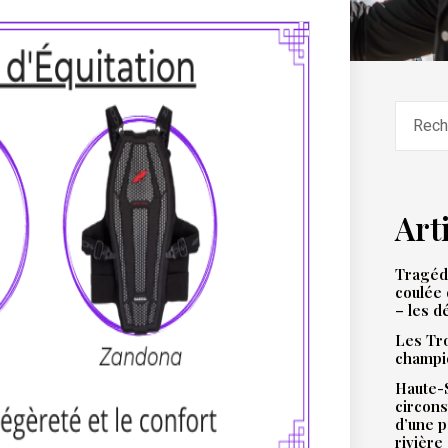
Art
Tragédi
coulée 
– les d
Les Tro
champi
Haute-S
circons
d’une 
rivière