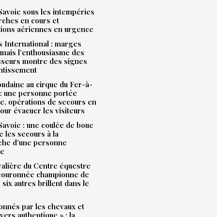
avoie sous les intempéries
rches en cours et
tions aériennes en urgence
 International : marges
mais l’enthousiasme des
sseurs montre des signes
entissement
udaine au cirque du Fer-à-
: une personne portée
e, opérations de secours en
our évacuer les visiteurs
avoie : une coulée de boue
e les secours à la
che d’une personne
ue
alière du Centre équestre
 couronnée championne de
 six autres brillent dans le
onnés par les chevaux et
ivers authentique » : la