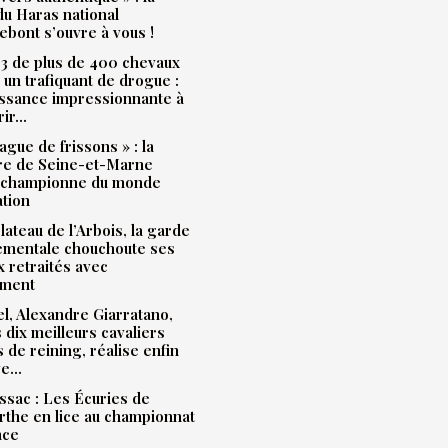
u Haras national
bont s’ouvre à vous !
3 de plus de 400 chevaux
à un trafiquant de drogue :
issance impressionnante à
rir…
ague de frissons » : la
ère de Seine-et-Marne
 championne du monde
ation
plateau de l’Arbois, la garde
ementale chouchoute ses
 retraités avec
ment
l, Alexandre Giarratano,
s dix meilleurs cavaliers
s de reining, réalise enfin
ve…
sac : Les Écuries de
the en lice au championnat
nce