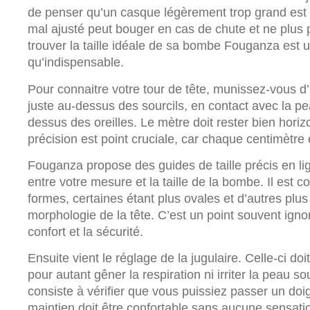
de penser qu’un casque légèrement trop grand est p
mal ajusté peut bouger en cas de chute et ne plus p
trouver la taille idéale de sa bombe Fouganza est 
qu’indispensable.
Pour connaitre votre tour de tête, munissez-vous d
juste au-dessus des sourcils, en contact avec la pea
dessus des oreilles. Le mètre doit rester bien hori
précision est point cruciale, car chaque centimètre 
Fouganza propose des guides de taille précis en lig
entre votre mesure et la taille de la bombe. Il est 
formes, certaines étant plus ovales et d’autres plus
morphologie de la tête. C’est un point souvent ignor
confort et la sécurité.
Ensuite vient le réglage de la jugulaire. Celle-ci d
pour autant gêner la respiration ni irriter la peau 
consiste à vérifier que vous puissiez passer un doig
maintien doit être confortable sans aucune sensat