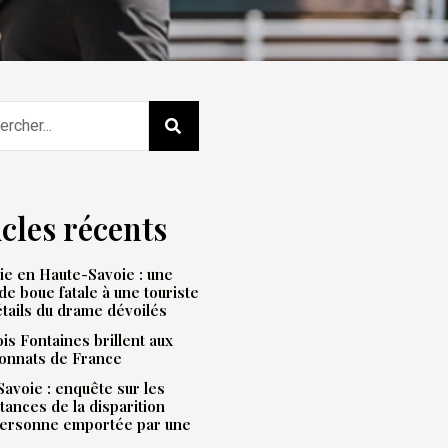
icles récents
e en Haute-Savoie : une
de boue fatale à une touriste
étails du drame dévoilés
is Fontaines brillent aux
onnats de France
avoie : enquête sur les
tances de la disparition
personne emportée par une