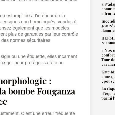
« S’ada
commen
affront
ion estampillée à l’intérieur de la
Incendi
 les casques non homologués, vendus à
500 rés
. Pensez également que les modèles
flamme
t plus de garanties par leur contrôle
HERMES
r des normes sécuritaires
recomm
« Nos c
confort
igle ou une étiquette, elles incarnent
Tour de
 d’exiger pour protéger sa tête au
cavalie
Kate Mi
choc qu
 morphologie :
épousé 
 la bombe Fouganza
La Cape
d’équit
ce
parmi l
ustement. C’est une erreur fréquente