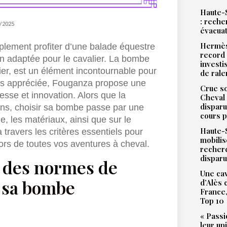
Haute-S
: reche
/2025
évacua
Hermès
plement profiter d’une balade équestre
record 
on adaptée pour le cavalier. La bombe
investi
lier, est un élément incontournable pour
de ral
très appréciée, Fouganza propose une
Crue so
sse et innovation. Alors que la
Cheval 
disparu
ions, choisir sa bombe passe par une
cours p
e, les matériaux, ainsi que sur le
Haute-S
 travers les critères essentiels pour
mobilis
ors de toutes vos aventures à cheval.
recher
dispar
 des normes de
Une cav
r sa bombe
d’Alès
France,
Top 10
« Passi
leur un