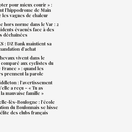
pter pour mieux courir » :
t l’hippodrome de Main
e les vagues de chaleur
e hors norme dans le Var : 2
idents évacués face à des
s déchaînées
 : DZ Bank maintient sa
andation d’achat
hevaux vivent dans le
 comparé aux cyclistes du
 France » : quand les
rs prennent la parole
ddleton : l’avertissement
’elle a reçu – « Tu as
la mauvaise famille »
lle-lès-Boulogne : l’école
ation du Boulonnais se hisse
’élite des clubs français