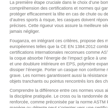
La première étape cruciale dans le choix d’une bom
compréhension des certifications et normes qui gar
protéger efficacement la tête en cas de chute ou 
d’autres sports à risque, les casques doivent répo
précises. Cette rigueur vous assure la meilleure séc
jamais négliger.
Fouganza, en intégrant ces critères, propose des
européennes telles que la CE EN 1384:2012 combin
certifications internationales reconnues comme A
la coque absorbe l’énergie de l’impact grâce à une
et une doublure intérieure en EPS, polymère expa
dissiper l’énergie. Porter un casque non conforme 
grave. Les normes garantissent aussi la résistance 
objets tranchants ou pointus rencontrés lors des ch
Comprendre la différence entre ces normes vous aid
la discipline pratiquée. Le cross ou la randonnée 
renforcée, comme préconisée par la norme ASTM F1
manège ou détente peut s’orienter vers une certif