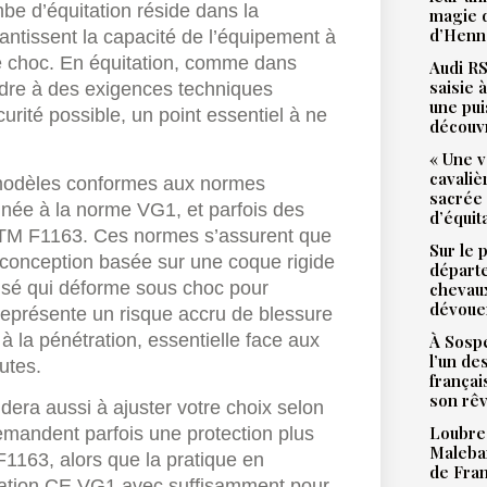
be d’équitation réside dans la
magie d
d’Henne
antissent la capacité de l’équipement à
de choc. En équitation, comme dans
Audi RS
saisie 
ndre à des exigences techniques
une pu
urité possible, un point essentiel à ne
découv
« Une v
cavali
 modèles conformes aux normes
sacrée
ée à la norme VG1, et parfois des
d’équit
STM F1163. Ces normes s’assurent que
Sur le 
 conception basée sur une coque rigide
départ
nsé qui déforme sous choc pour
chevaux
dévoue
représente un risque accru de blessure
à la pénétration, essentielle face aux
À Sospe
l’un de
utes.
françai
son rê
era aussi à ajuster votre choix selon
Loubres
demandent parfois une protection plus
Malebar
163, alors que la pratique en
de Fra
ication CE VG1 avec suffisamment pour