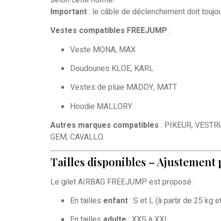
Important
: le câble de déclenchement doit toujou
Vestes compatibles FREEJUMP
:
Veste MONA, MAX
Doudounes KLOE, KARL
Vestes de pluie MADDY, MATT
Hoodie MALLORY
Autres marques compatibles
: PIKEUR, VESTR
GEM, CAVALLO.
Tailles disponibles – Ajustement 
Le gilet AIRBAG FREEJUMP est proposé :
En tailles
enfant
: S et L (à partir de 25 kg 
En tailles
adulte
: XXS à XXL