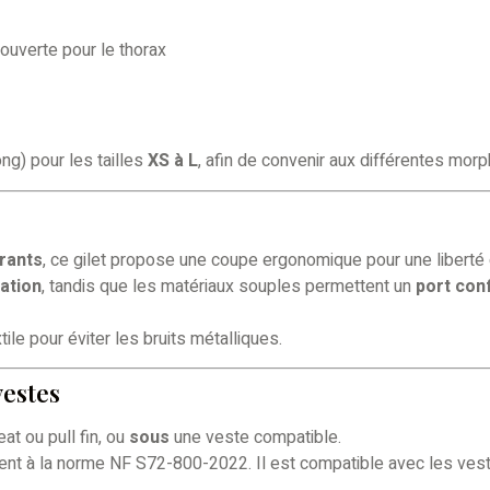
couverte pour le thorax
ng) pour les tailles
XS à L
, afin de convenir aux différentes morp
irants
, ce gilet propose une coupe ergonomique pour une libert
ation
, tandis que les matériaux souples permettent un
port con
ile pour éviter les bruits métalliques.
estes
eat ou pull fin, ou
sous
une veste compatible.
t à la norme NF S72-800-2022. Il est compatible avec les ves