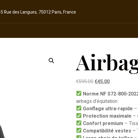
45 Rue des Langues, 75012 Paris, France
Airba
€
595.00
€
45.00
Norme NF S72-800-202
airbags d’équitation
Gonflage ultra-rapide
–
Protection maximale
– 
Confort premium
– Tissu
Compatibilité vestes
– 