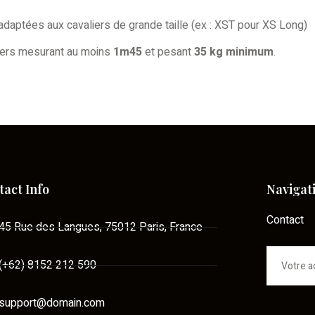
adaptées aux cavaliers de grande taille (ex : XST pour XS Long)
valiers mesurant au moins
1m45
et pesant
35 kg minimum
.
tact Info
Navigat
Contact
45 Rue des Langues, 75012 Paris, France
(+62) 8152 212 590
support@domain.com