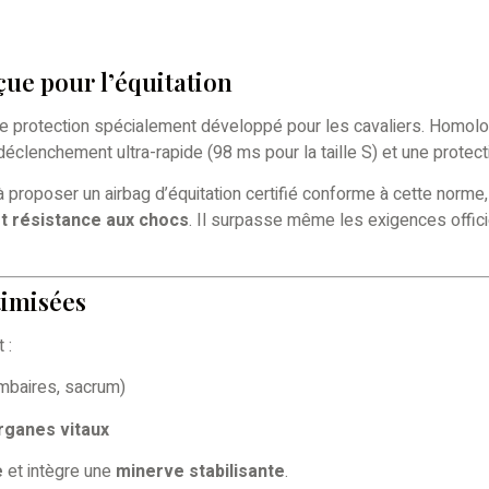
ue pour l’équitation
e protection spécialement développé pour les cavaliers. Homol
déclenchement ultra-rapide (98 ms pour la taille S) et une protec
 proposer un airbag d’équitation certifié conforme à cette norme,
t résistance aux chocs
. Il surpasse même les exigences offic
timisées
 :
ombaires, sacrum)
rganes vitaux
e
et intègre une
minerve stabilisante
.