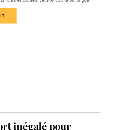
Enfants et adultes, version courte ou longue
IT
ort inégalé pour