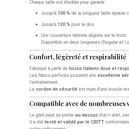
Chaque taille est étudiée pour garantir :
Jusqu’à
100 %
de la longueur taille-épaule 
Jusqu’à
120 %
pour le dos
Une couverture latérale alignée sur le tronc
Disponible en deux longueurs (Regular et Lo
Confort, légèreté et respirabilité
Fabriqué à partir de
tissus italiens doux et resp
Les flancs perforés assurent une
excellente aér
l’entraînement.
Le
cordon de sécurité
est muni d’une boucle text
Compatible avec de nombreuses v
Le gilet peut se porter
au-dessus
d’un t-shirt, sw
Il a été
testé et validé par le CRITT
conformémen
selon cette norme.