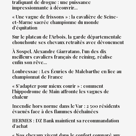
trafiquant de drogue : une puissance
impressionnante à découvrir…
« Une vague de frissons » : la cavalière de Seine-
et-Marne sacrée championne du monde
d’équitation
Sur le plateau de l’Arbois, la garde départementale
chouchoute ses chevaux retraités avec dévouement
À Sospel, Alexandre Giarratano, l’un des dix
meilleurs cavaliers français de reining, réalise
enfin son rêve…
Loubressac : Les Écuries de Malebarthe en lice au
championnat de France
« S’adapter pour mieux courir » : comment
l’hippodrome de Main affronte les vagues de
chaleur
Incendie hors norme dans le Var : 2 500 résidents
évacués face à des flammes déchaînées
HERMES : DZ Bank maintient sa recommandation
d’achat
« Nos chevaux vivent dans le confort comparé aux