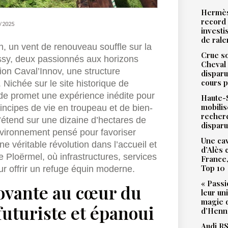
Hermès
record 
/2025
investi
de ral
n, un vent de renouveau souffle sur la
Crue so
assy, deux passionnés aux horizons
Cheval 
ion Caval’Innov, une structure
disparu
cours p
 Nichée sur le site historique de
rde promet une expérience inédite pour
Haute-S
mobilis
rincipes de vie en troupeau et de bien-
recher
étend sur une dizaine d’hectares de
dispar
nvironnement pensé pour favoriser
Une cav
e véritable révolution dans l’accueil et
d’Alès
 Ploërmel, où infrastructures, services
France,
Top 10
r offrir un refuge équin moderne.
« Passi
ovante au cœur du
leur un
magie d
uturiste et épanoui
d’Henne
Audi RS