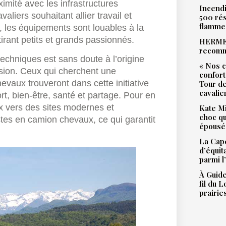
imité avec les infrastructures
Incendi
liers souhaitant allier travail et
500 rés
flamme
s, les équipements sont louables à la
ttirant petits et grands passionnés.
HERMES
recomm
echniques est sans doute à l’origine
« Nos c
sion. Ceux qui cherchent une
confort
hevaux trouveront dans cette initiative
Tour de
cavalie
t, bien-être, santé et partage. Pour en
ux vers des sites modernes et
Kate Mi
choc qu
istes en camion chevaux, ce qui garantit
épousé 
La Cape
d’équit
parmi l
À Guide
fil du 
prairie