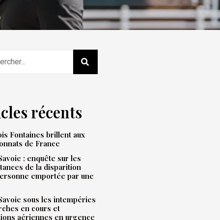
icles récents
is Fontaines brillent aux
onnats de France
avoie : enquête sur les
tances de la disparition
personne emportée par une
avoie sous les intempéries
rches en cours et
tions aériennes en urgence