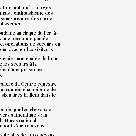
 International : marges
mais l’enthousiasme des
sseurs montre des signes
entissement
udaine au cirque du Fer-à-
: une personne portée
e, opérations de secours en
our évacuer les visiteurs
avoie : une coulée de boue
e les secours à la
che d’une personne
ue
alière du Centre équestre
 couronnée championne de
 six autres brillent dans le
onnés par les chevaux et
ivers authentique » : la
u Haras national
bont s’ouvre à vous !
3 de plus de 400 chevaux