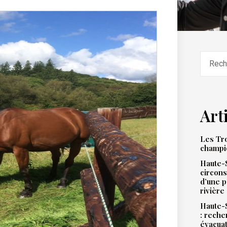
Art
Les Tro
champi
Haute-S
circons
d’une 
rivière
Haute-S
: reche
évacua