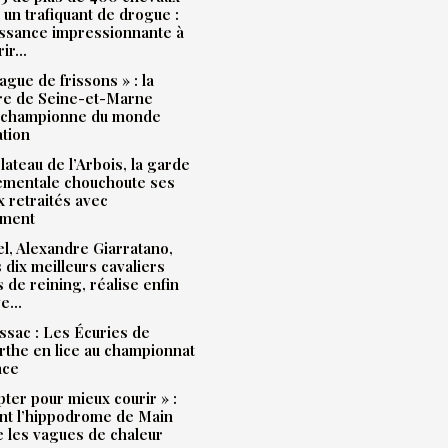
à un trafiquant de drogue :
issance impressionnante à
rir…
ague de frissons » : la
ère de Seine-et-Marne
 championne du monde
ation
plateau de l’Arbois, la garde
ementale chouchoute ses
 retraités avec
ment
l, Alexandre Giarratano,
s dix meilleurs cavaliers
s de reining, réalise enfin
ve…
sac : Les Écuries de
the en lice au championnat
nce
pter pour mieux courir » :
t l’hippodrome de Main
e les vagues de chaleur