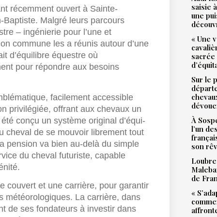
saisie 
nt récemment ouvert à Sainte-
une pu
n-Baptiste. Malgré leurs parcours
découv
tre – ingénierie pour l’une et
« Une v
ssion commune les a réunis autour d’une
cavali
it d’équilibre équestre où
sacrée
d’équit
inent pour répondre aux besoins
Sur le 
départ
chevaux
emblématique, facilement accessible
dévoue
on privilégiée, offrant aux chevaux un
À Sospe
a été conçu un système original d’équi-
l’un de
au cheval de se mouvoir librement tout
françai
la pension va bien au-delà du simple
son rê
vice du cheval futuriste, capable
Loubres
énité.
Malebar
de Fra
couvert et une carrière, pour garantir
« S’ada
ns météorologiques. La carrière, dans
commen
 de ses fondateurs à investir dans
affront