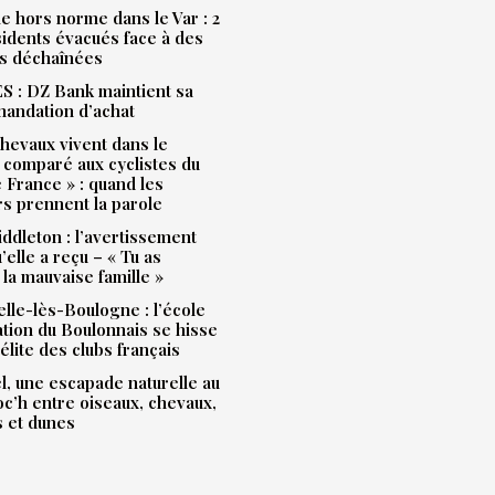
e hors norme dans le Var : 2
idents évacués face à des
s déchaînées
 : DZ Bank maintient sa
andation d’achat
hevaux vivent dans le
 comparé aux cyclistes du
 France » : quand les
rs prennent la parole
ddleton : l’avertissement
’elle a reçu – « Tu as
la mauvaise famille »
lle-lès-Boulogne : l’école
ation du Boulonnais se hisse
’élite des clubs français
l, une escapade naturelle au
Loc’h entre oiseaux, chevaux,
s et dunes