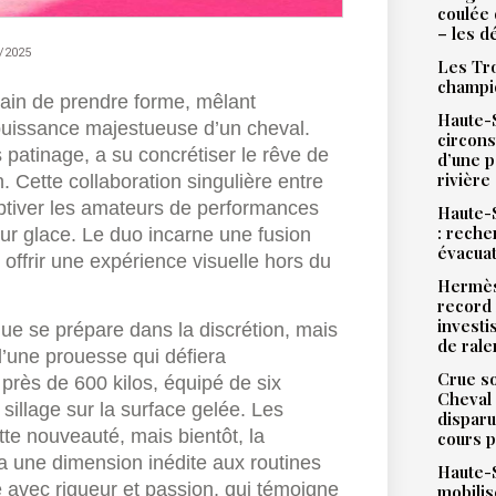
coulée 
– les d
/2025
Les Tro
champi
rain de prendre forme, mêlant
Haute-S
 puissance majestueuse d’un cheval.
circons
patinage, a su concrétiser le rêve de
d’une 
rivière
n. Cette collaboration singulière entre
ptiver les amateurs de performances
Haute-S
: reche
sur glace. Le duo incarne une fusion
évacua
 offrir une expérience visuelle hors du
Hermès
record 
investi
ue se prépare dans la discrétion, mais
de ral
d’une prouesse qui défiera
Crue so
près de 600 kilos, équipé de six
Cheval 
illage sur la surface gelée. Les
disparu
tte nouveauté, mais bientôt, la
cours p
a une dimension inédite aux routines
Haute-S
é avec rigueur et passion, qui témoigne
mobilis