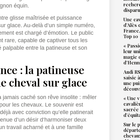
recher
agnon équin.
dispar
entre glisse maîtrisée et puissance
Une cav
d’Alès
sur glace. Au-delà d’un simple numéro,
France,
ment est chargé d’émotion. Le public
Top 10
 rare, capable de captiver tous les
« Passi
té palpable entre la patineuse et son
leur un
magie d
d’Henne
nce : la patineuse
Audi RS
saisie 
e cheval sur glace
une pu
découv
 jamais caché son rêve insolite : mêler
« Une v
cavali
pour les chevaux. Le souvenir est
sacrée
déjà avec conviction qu’elle patinerait
d’équit
venue d’un désir d’harmoniser deux
Sur le 
 travail acharné et à une famille
départ
chevaux