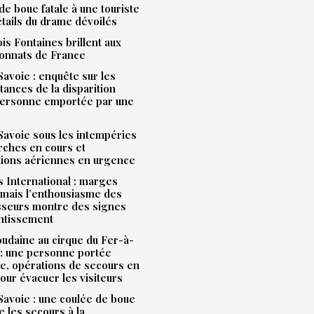
de boue fatale à une touriste
étails du drame dévoilés
is Fontaines brillent aux
onnats de France
avoie : enquête sur les
tances de la disparition
personne emportée par une
avoie sous les intempéries
rches en cours et
tions aériennes en urgence
 International : marges
mais l’enthousiasme des
sseurs montre des signes
entissement
udaine au cirque du Fer-à-
: une personne portée
e, opérations de secours en
our évacuer les visiteurs
avoie : une coulée de boue
e les secours à la