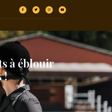
s à éblouir
 !