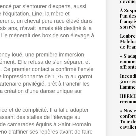
dévoue
encé par s’entourer d’experts, aussi
À Sospe
l’équitation. Line, la mère et
l’un de
Sereno, un cheval pure race élevé dans
françai
son rê
six ans, n’avait jamais été destiné à la
ui le mènerait des box de son élevage à
Loubres
Malebar
de Fra
poney loué, une première immersion
« S’ada
commen
ément. Elle refusa de s’en séparer, et
affront
e. Ce premier contact a confirmé l’envie
Incendi
ure impressionnante de 1,75 m au garrot
500 rés
tenaire privilégié, prêt à franchir les
flamme
la création d’une danse unique sur
HERMES
recomm
e et de complicité. Il a fallu adapter
« Nos c
confort
ssant des stalles de l’élevage au
Tour de
et de camarades équins à Saint-Romain.
cavalie
no d’affiner ses repères avant de faire