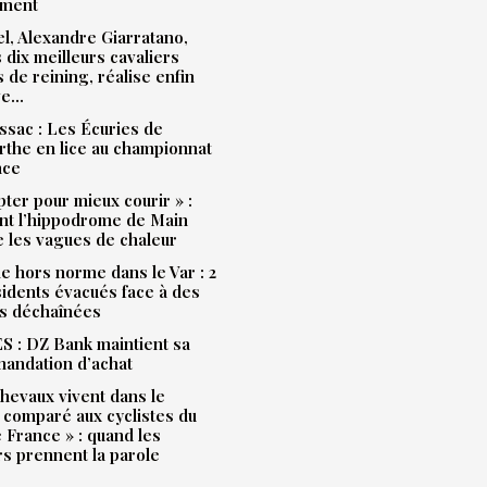
ment
l, Alexandre Giarratano,
s dix meilleurs cavaliers
s de reining, réalise enfin
ve…
sac : Les Écuries de
the en lice au championnat
nce
pter pour mieux courir » :
t l’hippodrome de Main
e les vagues de chaleur
e hors norme dans le Var : 2
idents évacués face à des
s déchaînées
 : DZ Bank maintient sa
andation d’achat
hevaux vivent dans le
 comparé aux cyclistes du
 France » : quand les
rs prennent la parole