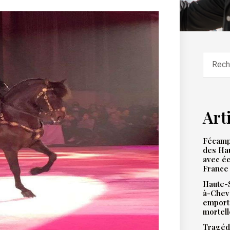
Art
Fécamp 
des Hau
avec éc
France
Haute-S
à-Chev
emport
mortell
Tragédi