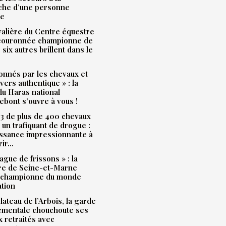
che d’une personne
ue
alière du Centre équestre
 couronnée championne de
 six autres brillent dans le
onnés par les chevaux et
ivers authentique » : la
u Haras national
bont s’ouvre à vous !
3 de plus de 400 chevaux
à un trafiquant de drogue :
issance impressionnante à
rir…
ague de frissons » : la
ère de Seine-et-Marne
 championne du monde
ation
plateau de l’Arbois, la garde
ementale chouchoute ses
 retraités avec