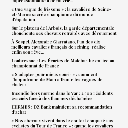
impressionnante à découvrir…
« Une vague de frissons » : la cavalière de Seine-
et-Marne sacrée championne du monde
d’équitation
Sur le plateau de l’Arbois, la garde départementale
chouchoute ses chevaux retraités avec dévouement
À Sospel, Alexandre Giarratano, l’un des dix
meilleurs cavaliers français de reining, réalise
enfin son rêve…
Loubressac : Les Écuries de Malebarthe en lice au
championnat de France
« S’adapter pour mieux courir » : comment
l’hippodrome de Main affronte les vagues de
chaleur
Incendie hors norme dans le Var : 2 500 résidents
évacués face à des flammes déchaînées
HERMES : DZ Bank maintient sa recommandation
d’achat
« Nos chevaux vivent dans le confort comparé aux
cyclistes du Tour de France » : quand les cavaliers