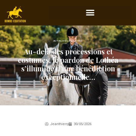
ACTUALITÉS ÉQUESTRES
Au-delà des processions et
costumes, le pardon de Lothéa
s’illumine d’une bénédiction
exceptionnelle…
Jeanthierry
30/05/2026