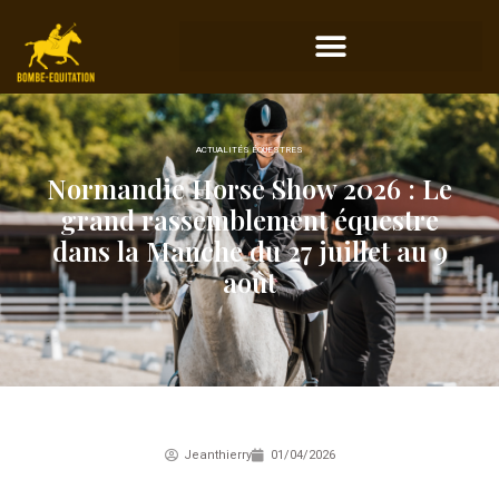
ACTUALITÉS ÉQUESTRES
Normandie Horse Show 2026 : Le
grand rassemblement équestre
dans la Manche du 27 juillet au 9
août
Jeanthierry
01/04/2026