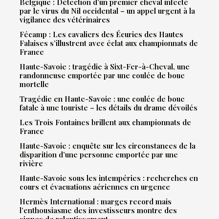
Belgique : Détection d’un premier cheval infecté
par le virus du Nil occidental – un appel urgent à la
vigilance des vétérinaires
Fécamp : Les cavaliers des Écuries des Hautes
Falaises s’illustrent avec éclat aux championnats de
France
Haute-Savoie : tragédie à Sixt-Fer-à-Cheval, une
randonneuse emportée par une coulée de boue
mortelle
Tragédie en Haute-Savoie : une coulée de boue
fatale à une touriste – les détails du drame dévoilés
Les Trois Fontaines brillent aux championnats de
France
Haute-Savoie : enquête sur les circonstances de la
disparition d’une personne emportée par une
rivière
Haute-Savoie sous les intempéries : recherches en
cours et évacuations aériennes en urgence
Hermès International : marges record mais
l’enthousiasme des investisseurs montre des
signes de ralentissement