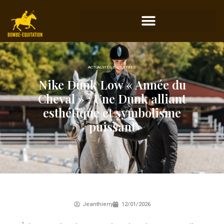
ACTUALITÉS ÉQUESTRES
Nike Dunk Low « Année du
Cheval » : Une Dunk alliant
esthétique et symbolisme
puissant
Jeanthierry
12/01/2026