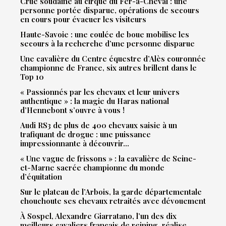
Crue soudaine au cirque du Fer-à-Cheval : une
personne portée disparue, opérations de secours
en cours pour évacuer les visiteurs
Haute-Savoie : une coulée de boue mobilise les
secours à la recherche d’une personne disparue
Une cavalière du Centre équestre d’Alès couronnée
championne de France, six autres brillent dans le
Top 10
« Passionnés par les chevaux et leur univers
authentique » : la magie du Haras national
d’Hennebont s’ouvre à vous !
Audi RS3 de plus de 400 chevaux saisie à un
trafiquant de drogue : une puissance
impressionnante à découvrir…
« Une vague de frissons » : la cavalière de Seine-
et-Marne sacrée championne du monde
d’équitation
Sur le plateau de l’Arbois, la garde départementale
chouchoute ses chevaux retraités avec dévouement
À Sospel, Alexandre Giarratano, l’un des dix
meilleurs cavaliers français de reining, réalise