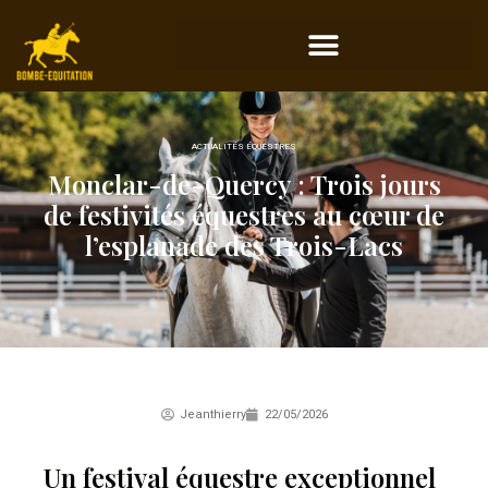
ACTUALITÉS ÉQUESTRES
Monclar-de-Quercy : Trois jours
de festivités équestres au cœur de
l’esplanade des Trois-Lacs
Jeanthierry
22/05/2026
Un festival équestre exceptionnel