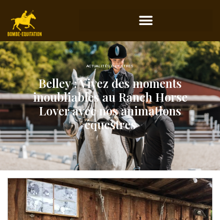
ACTUALITÉS ÉQUESTRES
Belley : Vivez des moments
inoubliables au Ranch Horse
Lover avec nos animations
équestres