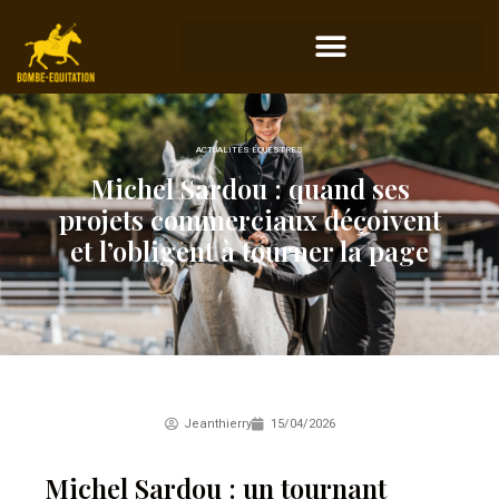
ACTUALITÉS ÉQUESTRES
Michel Sardou : quand ses
projets commerciaux déçoivent
et l’obligent à tourner la page
Jeanthierry
15/04/2026
Michel Sardou : un tournant