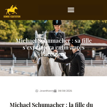
ACTUALITÉS ÉQUESTRES
Michael Schumacher : sa fille
s’exprimera enfin après
l’accident
Jeanthierry
04/04/2026
Michael Schumacher : la fille du