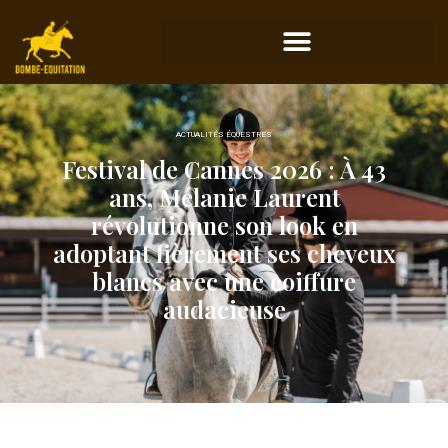
ACTUALITÉS ÉQUESTRES
Festival de Cannes 2026 : À 43
ans, Mélanie Laurent
révolutionne son look en
adoptant fièrement ses cheveux
blancs avec une coiffure
audacieuse