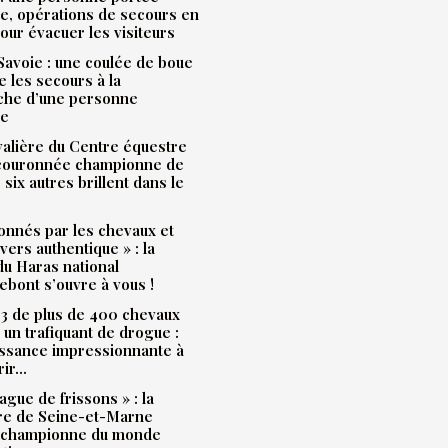
e, opérations de secours en
our évacuer les visiteurs
avoie : une coulée de boue
e les secours à la
che d’une personne
ue
alière du Centre équestre
 couronnée championne de
 six autres brillent dans le
onnés par les chevaux et
ivers authentique » : la
u Haras national
bont s’ouvre à vous !
3 de plus de 400 chevaux
à un trafiquant de drogue :
issance impressionnante à
rir…
ague de frissons » : la
ère de Seine-et-Marne
 championne du monde