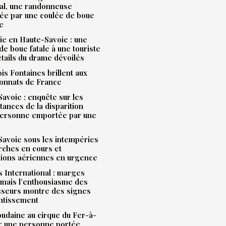
al, une randonneuse
ée par une coulée de boue
e
e en Haute-Savoie : une
de boue fatale à une touriste
étails du drame dévoilés
is Fontaines brillent aux
onnats de France
avoie : enquête sur les
tances de la disparition
personne emportée par une
avoie sous les intempéries
rches en cours et
tions aériennes en urgence
 International : marges
mais l’enthousiasme des
sseurs montre des signes
entissement
udaine au cirque du Fer-à-
: une personne portée