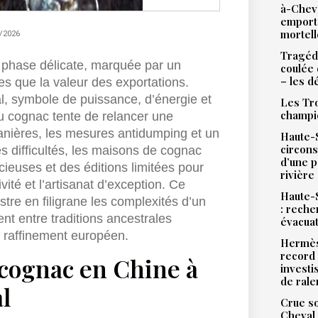
à-Chev
emport
mortell
/2026
Tragédi
phase délicate, marquée par un
coulée 
– les d
es que la valeur des exportations.
, symbole de puissance, d’énergie et
Les Tro
champi
du cognac tente de relancer une
anières, les mesures antidumping et un
Haute-S
circons
s difficultés, les maisons de cognac
d’une 
ieuses et des éditions limitées pour
rivière
ivité et l’artisanat d’exception. Ce
Haute-S
tre en filigrane les complexités d’un
: reche
nt entre traditions ancestrales
évacua
e raffinement européen.
Hermès
record 
 cognac en Chine à
investi
de ral
al
Crue so
Cheval 