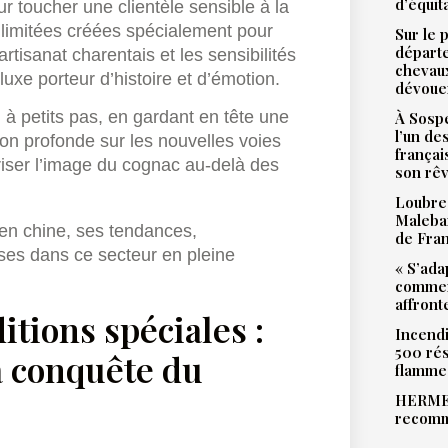
d’équit
ur toucher une clientèle sensible à la
s limitées créées spécialement pour
Sur le 
départ
tisanat charentais et les sensibilités
chevaux
luxe porteur d’histoire et d’émotion.
dévoue
à petits pas, en gardant en tête une
À Sospe
l’un de
ion profonde sur les nouvelles voies
françai
iser l’image du cognac au-delà des
son rê
Loubres
Malebar
de Fra
« S’ada
commen
affront
itions spéciales :
Incendi
500 rés
a conquête du
flamme
HERMES
recomm