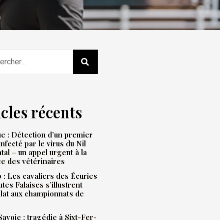
icles récents
e : Détection d’un premier
infecté par le virus du Nil
tal – un appel urgent à la
ce des vétérinaires
: Les cavaliers des Écuries
tes Falaises s’illustrent
lat aux championnats de
avoie : tragédie à Sixt-Fer-