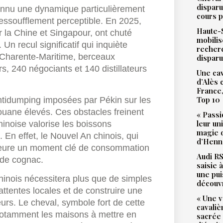
disparu
onnu une dynamique particulièrement
cours p
 essoufflement perceptible. En 2025,
Haute-S
r la Chine et Singapour, ont chuté
mobilis
n recul significatif qui inquiète
recher
t Charente-Maritime, berceaux
dispar
s, 240 négociants et 140 distillateurs
Une cav
d’Alès
France,
Top 10
ntidumping imposées par Pékin sur les
ouane élevés. Ces obstacles freinent
« Passi
leur un
inoise valorise les boissons
magie d
. En effet, le Nouvel An chinois, qui
d’Henne
emeure un moment clé de consommation
Audi RS
 de cognac.
saisie 
une pu
hinois nécessitera plus que de simples
découv
x attentes locales et de construire une
« Une v
rs. Le cheval, symbole fort de cette
cavali
 notamment les maisons à mettre en
sacrée