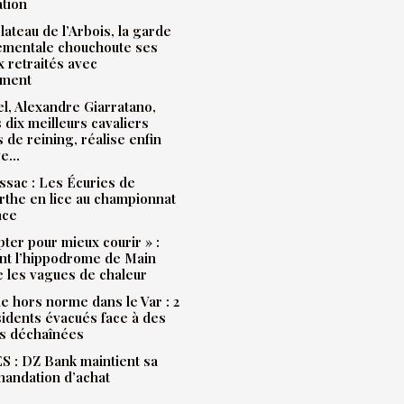
ation
plateau de l’Arbois, la garde
ementale chouchoute ses
 retraités avec
ment
l, Alexandre Giarratano,
s dix meilleurs cavaliers
s de reining, réalise enfin
ve…
sac : Les Écuries de
the en lice au championnat
nce
pter pour mieux courir » :
t l’hippodrome de Main
e les vagues de chaleur
e hors norme dans le Var : 2
idents évacués face à des
s déchaînées
 : DZ Bank maintient sa
andation d’achat