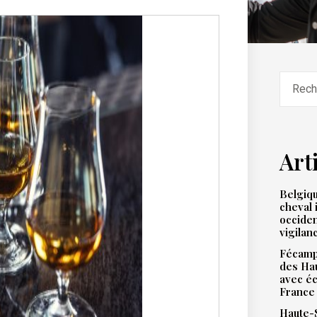
Art
Belgiqu
cheval 
occiden
vigilan
Fécamp 
des Hau
avec éc
France
Haute-S