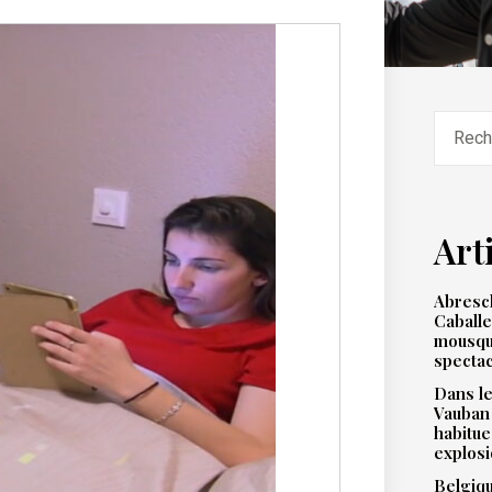
Art
Abresch
Caballe
mousqu
spectac
Dans le
Vauban
habitue
explos
Belgiqu