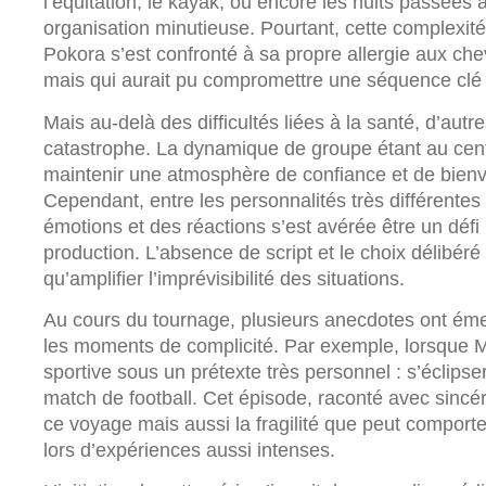
l’équitation, le kayak, ou encore les nuits passées à
organisation minutieuse. Pourtant, cette complexité 
Pokora s’est confronté à sa propre allergie aux che
mais qui aurait pu compromettre une séquence clé d
Mais au-delà des difficultés liées à la santé, d’aut
catastrophe. La dynamique de groupe étant au cent
maintenir une atmosphère de confiance et de bienve
Cependant, entre les personnalités très différentes 
émotions et des réactions s’est avérée être un déf
production. L’absence de script et le choix délibéré 
qu’amplifier l’imprévisibilité des situations.
Au cours du tournage, plusieurs anecdotes ont émergé,
les moments de complicité. Par exemple, lorsque 
sportive sous un prétexte très personnel : s’éclipse
match de football. Cet épisode, raconté avec sincér
ce voyage mais aussi la fragilité que peut compor
lors d’expériences aussi intenses.