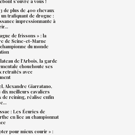
bont s’ouvre à vous !
3 de plus de 400 chevaux
à un trafiquant de drogue :
issance impressionnante à
rir…
ague de frissons » : la
ère de Seine-et-Marne
 championne du monde
ation
plateau de l’Arbois, la garde
ementale chouchoute ses
 retraités avec
ment
l, Alexandre Giarratano,
s dix meilleurs cavaliers
s de reining, réalise enfin
ve…
sac : Les Écuries de
the en lice au championnat
nce
pter pour mieux courir » :