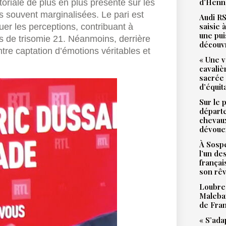
d’Henne
ditoriale de plus en plus présente sur les
es souvent marginalisées. Le pari est
Audi RS
saisie 
uer les perceptions, contribuant à
une pu
s de trisomie 21. Néanmoins, derrière
découv
ntre captation d’émotions véritables et
« Une v
cavali
sacrée
d’équit
Sur le 
départ
chevaux
dévoue
À Sospe
l’un de
françai
son rê
Loubres
Malebar
de Fra
« S’ada