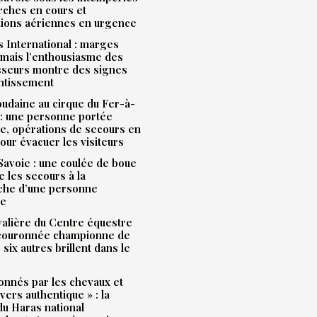
rches en cours et
tions aériennes en urgence
 International : marges
mais l’enthousiasme des
sseurs montre des signes
entissement
udaine au cirque du Fer-à-
: une personne portée
e, opérations de secours en
our évacuer les visiteurs
avoie : une coulée de boue
e les secours à la
che d’une personne
ue
alière du Centre équestre
 couronnée championne de
 six autres brillent dans le
onnés par les chevaux et
ivers authentique » : la
u Haras national