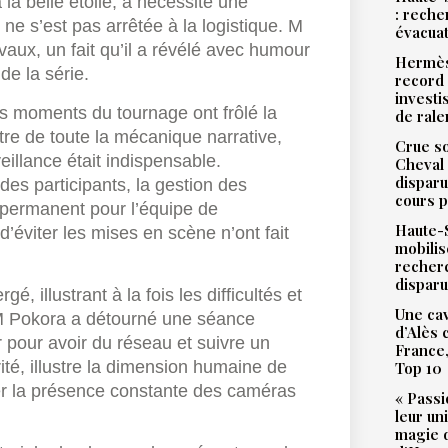
 la belle étoile, a nécessité une
: reche
ne s’est pas arrêtée à la logistique. M
évacua
vaux, un fait qu’il a révélé avec humour
Hermès
e la série.
record 
investi
res moments du tournage ont frôlé la
de ral
re de toute la mécanique narrative,
Crue so
illance était indispensable.
Cheval 
disparu
des participants, la gestion des
cours p
i permanent pour l’équipe de
Haute-S
d’éviter les mises en scène n’ont fait
mobilis
recher
dispar
 illustrant à la fois les difficultés et
Une cav
M Pokora a détourné une séance
d’Alès
r pour avoir du réseau et suivre un
France,
ité, illustre la dimension humaine de
Top 10
ter la présence constante des caméras
« Passi
leur un
magie d