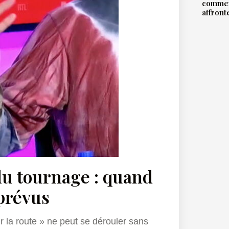
commen
affront
 du tournage : quand
prévus
la route » ne peut se dérouler sans