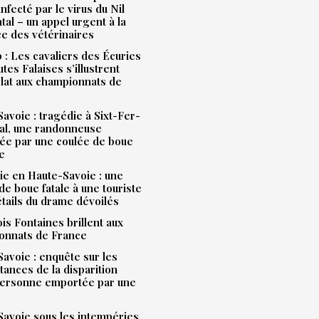
infecté par le virus du Nil
tal – un appel urgent à la
ce des vétérinaires
: Les cavaliers des Écuries
tes Falaises s’illustrent
lat aux championnats de
avoie : tragédie à Sixt-Fer-
al, une randonneuse
ée par une coulée de boue
e
e en Haute-Savoie : une
de boue fatale à une touriste
étails du drame dévoilés
is Fontaines brillent aux
onnats de France
avoie : enquête sur les
tances de la disparition
personne emportée par une
avoie sous les intempéries