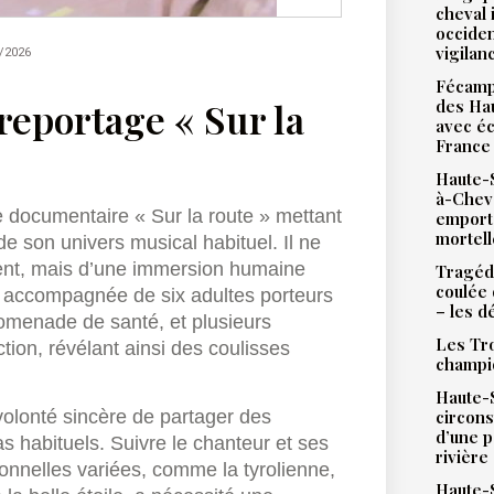
cheval 
occiden
vigilan
/2026
Fécamp 
reportage « Sur la
des Hau
avec éc
France
Haute-S
à-Chev
ie documentaire « Sur la route » mettant
emport
mortell
 son univers musical habituel. Il ne
ment, mais d’une immersion humaine
Tragédi
coulée 
 accompagnée de six adultes porteurs
– les d
romenade de santé, et plusieurs
Les Tro
ction, révélant ainsi des coulisses
champi
Haute-S
circons
volonté sincère de partager des
d’une 
s habituels. Suivre le chanteur et ses
rivière
nnelles variées, comme la tyrolienne,
Haute-S