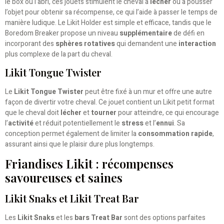
le box ou l’abri, ces jouets stimulent le cheval à
lécher
ou à pousser
l’objet pour obtenir sa récompense, ce qui l’aide à passer le temps de
manière ludique. Le Likit Holder est simple et efficace, tandis que le
Boredom Breaker propose un niveau
supplémentaire
de défi en
incorporant des
sphères rotatives
qui demandent une
interaction
plus complexe de la part du cheval.
Likit Tongue Twister
Le
Likit Tongue Twister
peut être fixé à un mur et offre une autre
façon de divertir votre cheval. Ce jouet contient un Likit petit format
que le cheval doit
lécher
et
tourner
pour atteindre, ce qui encourage
l’
activité
et réduit potentiellement le
stress
et l’
ennui
. Sa
conception permet également de limiter la
consommation rapide
,
assurant ainsi que le plaisir dure plus longtemps.
Friandises Likit : récompenses
savoureuses et saines
Likit Snaks et Likit Treat Bar
Les
Likit Snaks
et les
bars Treat Bar
sont des options parfaites