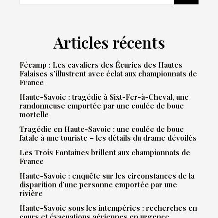
Articles récents
Fécamp : Les cavaliers des Écuries des Hautes
Falaises s’illustrent avec éclat aux championnats de
France
Haute-Savoie : tragédie à Sixt-Fer-à-Cheval, une
randonneuse emportée par une coulée de boue
mortelle
Tragédie en Haute-Savoie : une coulée de boue
fatale à une touriste – les détails du drame dévoilés
Les Trois Fontaines brillent aux championnats de
France
Haute-Savoie : enquête sur les circonstances de la
disparition d’une personne emportée par une
rivière
Haute-Savoie sous les intempéries : recherches en
cours et évacuations aériennes en urgence