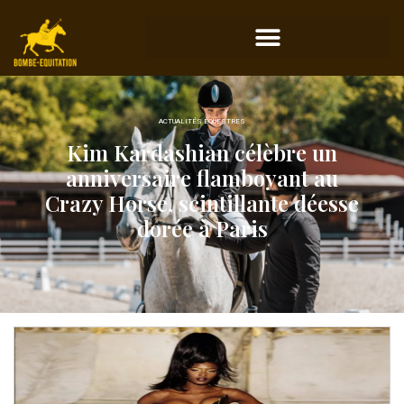
ACTUALITÉS ÉQUESTRES
Kim Kardashian célèbre un
anniversaire flamboyant au
Crazy Horse, scintillante déesse
dorée à Paris