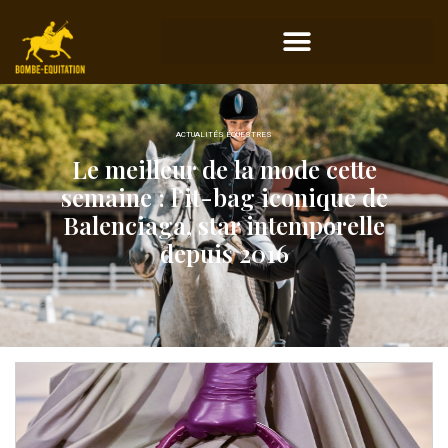
ACTUALITÉS ÉQUESTRES
Le meilleur de la mode cette
semaine : l’it-bag iconique de
Balenciaga, star intemporelle
depuis 2016